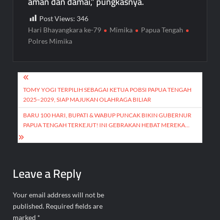
aman dan damai,” pungkasnya.
Post Views:
346
Hari Bhayangkara ke-79
Mimika
Papua Tengah
Polres Mimika
Post
navigation
TOMY YOGI TERPILIH SEBAGAI KETUA POBSI PAPUA TENGAH
2025–2029, SIAP MAJUKAN OLAHRAGA BILIAR
BARU 100 HARI, BUPATI & WABUP PUNCAK BIKIN GUBERNUR
PAPUA TENGAH TERKEJUT! INI GEBRAKAN HEBAT MEREKA…
Leave a Reply
Your email address will not be
published.
Required fields are
marked
*