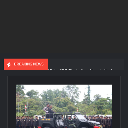
BREAKING NEWS
Gubernur Meki Nawipa Minta OPD Tingkatkan Kinerja Usai
DPR Papua Tengah Setujui Raperda APBD 2025
Gubernur Papua Tengah Tegas! ASN Wajib Terapkan Ber-
AKHLAK dan Beralih ke E-Kinerja Sebelum 2027
Razia Ketat di Pelabuhan Pomako, Aparat Sita 99,2 Liter Sopi
dari Kapal KM Sirimau