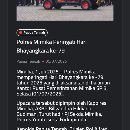
Bupati Mimika Teken Nota Kesepakatan Pembangunan
Gedung Perawatan C2 RSUD Mimika Senilai Rp242 Miliar
Pemkab Intan Jaya Terapkan WFH Setiap Jumat, Aktivitas ASN
Dipantau Secara Daring
Papua Tengah
Polres Mimika Peringati Hari
Gubernur Meki Nawipa Paparkan Kemajuan Tujuh Program
Prioritas Pendidikan Papua Tengah Tahun 2025
Bhayangkara ke-79
Papua Tengah
01/07/2025
Mimika, 1 Juli 2025 – Polres Mimika
memperingati Hari Bhayangkara ke -79
tahun 2025 yang dilaksanakan di halaman
Kantor Pusat Pemerintahan Mimika SP 3,
Selasa (01/07/2025).
Upacara tersebut dipimpin oleh Kapolres
Mimika, AKBP Billyandha Hildiario
Budiman. Turut hadir Pj Sekda Mimika,
Petrus Yumte serta Forkopimda.
Kapolda Papua Tengah, Brigjen Pol Alfred