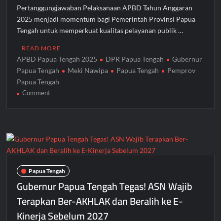
Pertanggungjawaban Pelaksanaan APBD Tahun Anggaran
2025 menjadi momentum bagi Pemerintah Provinsi Papua
Tengah untuk memperkuat kualitas pelayanan publik …
READ MORE
APBD Papua Tengah 2025
DPR Papua Tengah
Gubernur
Papua Tengah
Meki Nawipa
Papua Tengah
Pemprov
Papua Tengah
on
Comment
Gubernur
Meki
Nawipa
Minta
OPD
Tingkatkan
Kinerja
Papua Tengah
Usai
Gubernur Papua Tengah Tegas! ASN Wajib
DPR
Terapkan Ber-AKHLAK dan Beralih ke E-
Papua
Kinerja Sebelum 2027
Tengah