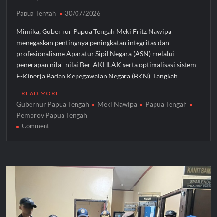
Setujui
Raperda
Papua Tengah
30/07/2026
APBD
Mimika, Gubernur Papua Tengah Meki Fritz Nawipa
2025
menegaskan pentingnya peningkatan integritas dan
profesionalisme Aparatur Sipil Negara (ASN) melalui
penerapan nilai-nilai Ber-AKHLAK serta optimalisasi sistem
E-Kinerja Badan Kepegawaian Negara (BKN). Langkah …
READ MORE
Gubernur Papua Tengah
Meki Nawipa
Papua Tengah
Pemprov Papua Tengah
on
Comment
Gubernur
Papua
Tengah
Tegas!
ASN
Wajib
Terapkan
Ber-