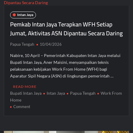
Kesepakatan
Pembangunan
Gedung
Intan Jaya
Perawatan
Pemkab Intan Jaya Terapkan WFH Setiap
C2
Jumat, Aktivitas ASN Dipantau Secara Daring
RSUD
Mimika
Papua Tengah
10/04/2026
Senilai
Rp242
Nabire, 10 April – Pemerintah Kabupaten Intan Jaya melalui
Miliar
Bupati Intan Jaya, Aner Maisini, menyampaikan teknis
pelaksanaan kebijakan Work From Home (WFH) bagi
Aparatur Sipil Negara (ASN) di lingkungan pemerintah …
READ MORE
Bupati Intan Jaya
Intan Jaya
Papua Tengah
Work From
Home
on
Comment
Pemkab
Intan
Jaya
Terapkan