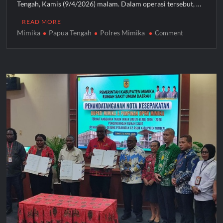
Tengah, Kamis (9/4/2026) malam. Dalam operasi tersebut, …
READ MORE
Mimika
Papua Tengah
Polres Mimika
on
Comment
Razia
Ketat
di
Pelabuhan
Pomako,
Aparat
Sita
99,2
Liter
Sopi
dari
Kapal
KM
Sirimau