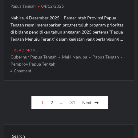
Papua Tengah
04/12/2025
Nabire, 4 Desember 2025 – Pemerintah Provinsi Papua
Tengah resmi memaparkan progres tujuh program prioritas
di bidang pendidikan tahun anggaran 2025 bertema “Papua
Tengah Menuju Terang” dalam kegiatan yang berlangsung …
READ MORE
Gubernur Papua Tengah
Meki Nawipa
Papua Tengah
Pemprov Papua Tengah
on
Comment
Gubernur
Meki
Nawipa
Posts
Paparkan
1
2
…
31
Next
Kemajuan
pagination
Tujuh
Program
Prioritas
Pendidikan
Search