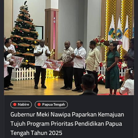
WFH
Setiap
Jumat,
Aktivitas
ASN
Dipantau
Secara
Daring
Nabire
Papua Tengah
Gubernur Meki Nawipa Paparkan Kemajuan
Tujuh Program Prioritas Pendidikan Papua
Tengah Tahun 2025