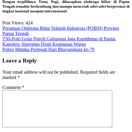
Dengan terpilihnya Tomy Yogi, diharapkan olahraga biliar di Papua
Tengah semakin berkembang dan mampu mencetak atlet-atlet berprestasi di
tingkat nasional maupun internasional.
Post Views:
424
Persatuan Olahraga Biliar Seluruh Indonesia (POBSI) Provinsi
Papua Tengah
Post
TNI-Polri Gelar Patroli Gabungan Jaga Kamtibmas di Paniai,
Kapolres: Sinergitas Demi Keamanan Warga
navigation
Polres Mimika Peringati Hari Bhayangkara ke-79
Leave a Reply
Your email address will not be published.
Required fields are
marked
*
Comment
*