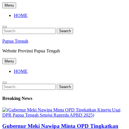
Skip
Menu
to
content
HOME
Search
Search
for:
Papua Tengah
Website Provinsi Papua Tengah
Menu
HOME
Search
Search
for:
Breaking News
Gubernur Meki Nawipa Minta OPD Tingkatkan