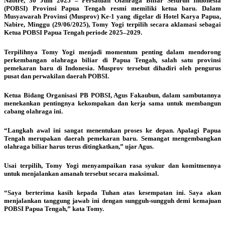
Nabire, 30 Juni 2025 – Persatuan Olahraga Biliar Seluruh Indonesia
(POBSI) Provinsi Papua Tengah resmi memiliki ketua baru. Dalam
Musyawarah Provinsi (Musprov) Ke-1 yang digelar di Hotel Karya Papua,
Nabire, Minggu (29/06/2025), Tomy Yogi terpilih secara aklamasi sebagai
Ketua POBSI Papua Tengah periode 2025–2029.
Terpilihnya Tomy Yogi menjadi momentum penting dalam mendorong
perkembangan olahraga biliar di Papua Tengah, salah satu provinsi
pemekaran baru di Indonesia. Musprov tersebut dihadiri oleh pengurus
pusat dan perwakilan daerah POBSI.
Ketua Bidang Organisasi PB POBSI, Agus Fakaubun, dalam sambutannya
menekankan pentingnya kekompakan dan kerja sama untuk membangun
cabang olahraga ini.
“Langkah awal ini sangat menentukan proses ke depan. Apalagi Papua
Tengah merupakan daerah pemekaran baru. Semangat mengembangkan
olahraga biliar harus terus ditingkatkan,” ujar Agus.
Usai terpilih, Tomy Yogi menyampaikan rasa syukur dan komitmennya
untuk menjalankan amanah tersebut secara maksimal.
“Saya berterima kasih kepada Tuhan atas kesempatan ini. Saya akan
menjalankan tanggung jawab ini dengan sungguh-sungguh demi kemajuan
POBSI Papua Tengah,” kata Tomy.