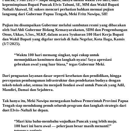
kepemimpinan Bupati Puncak Elvis Tabuni, SE, MM dan Wakil Bupati
Naftali Akawal, SE sukses mencuri perhatian bahkan menuai pujian
langsung dari Gubernur Papua Tengah, Meki Fritz Nawipa, SH!
Pujian itu disampaikan Gubernur melalui sambutan resmi yang dibacakan
oleh Staf Ahli Gubernur Bidang Kemasyarakatan, SDM dan Pengembangan
Otsus, Ukkas, S.Sos., M.KP, dalam acara Syukuran 100 Hari Kerja Bupati
dan Wakil Bupati yang digelar meriah di Aula Negelar, Kota Ilaga, Kamis
(3/7/2025).
“Waktu 100 hari memang singkat, tapi cukup untuk
menunjukkan komitmen dan langkah nyata! Saya apresiasi
gebrakan awal yang luar biasa,” tegas Gubernur Meki.
Dari penguatan layanan dasar seperti kesehatan dan pendidikan, hingga
percepatan pembangunan infrastruktur dan pendekatan budaya dengan
tokoh-tokoh adat, semua itu menjadi fondasi awal untuk Puncak yang Adil,
Mandiri, Damai dan Sejahtera.
Tak hanya itu, Meki Nawipa menegaskan bahwa Pemerintah Provinsi Papua
Tengah siap mendukung penuh seluruh program dan langkah strategis dari
duet Elvis–Naftali ke depan.
“Mari kita bahu-membahu wujudkan Puncak yang lebih maju.
100 hari ini baru awal — pekerjaan besar masih menanti!”
tutupnya optimis.