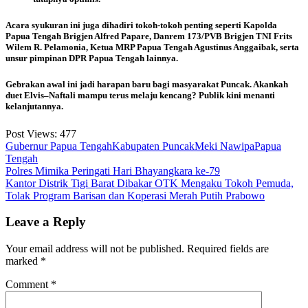
Acara syukuran ini juga dihadiri tokoh-tokoh penting seperti Kapolda
Papua Tengah Brigjen Alfred Papare, Danrem 173/PVB Brigjen TNI Frits
Wilem R. Pelamonia, Ketua MRP Papua Tengah Agustinus Anggaibak, serta
unsur pimpinan DPR Papua Tengah lainnya.
Gebrakan awal ini jadi harapan baru bagi masyarakat Puncak. Akankah
duet Elvis–Naftali mampu terus melaju kencang? Publik kini menanti
kelanjutannya.
Post Views:
477
Gubernur Papua Tengah
Kabupaten Puncak
Meki Nawipa
Papua
Tengah
Post
Polres Mimika Peringati Hari Bhayangkara ke-79
Kantor Distrik Tigi Barat Dibakar OTK Mengaku Tokoh Pemuda,
navigation
Tolak Program Barisan dan Koperasi Merah Putih Prabowo
Leave a Reply
Your email address will not be published.
Required fields are
marked
*
Comment
*