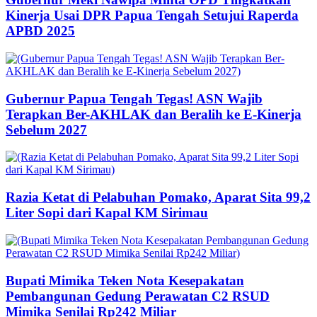
Kinerja Usai DPR Papua Tengah Setujui Raperda
APBD 2025
Gubernur Papua Tengah Tegas! ASN Wajib
Terapkan Ber-AKHLAK dan Beralih ke E-Kinerja
Sebelum 2027
Razia Ketat di Pelabuhan Pomako, Aparat Sita 99,2
Liter Sopi dari Kapal KM Sirimau
Bupati Mimika Teken Nota Kesepakatan
Pembangunan Gedung Perawatan C2 RSUD
Mimika Senilai Rp242 Miliar