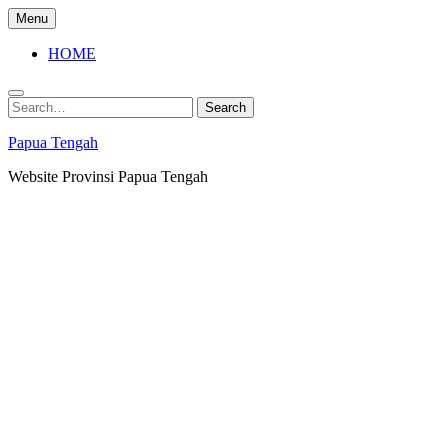
Skip
Menu
to
content
HOME
Search
Search
for:
Papua Tengah
Website Provinsi Papua Tengah