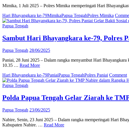
Mimika, 1 Juli 2025 – Polres Mimika memperingati Hari Bhayangkara
Hari Bhayangkara ke-79
Mimika
Papua Tengah
Polres Mimika
Comme
Papua Tengah
Sambut Hari Bhayangkara ke-79, Polres Pa
Papua Tengah
28/06/2025
Paniai, 28 Juni 2025 – Dalam rangka menyambut Hari Bhayangkara ke
10.35 …
Read More
o
Hari Bhayangkara ke-79
Paniai
Papua Tengah
Polres Paniai
Comment
S
H
Papua Tengah
B
k
Polda Papua Tengah Gelar Ziarah ke TMP
7
P
Papua Tengah
23/06/2025
P
G
Nabire, Senin, 23 Juni 2025 – Dalam rangka memperingati Hari Bha
B
Kabupaten Nabire. …
Read More
S