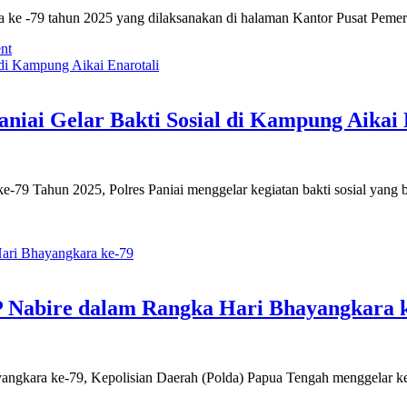
 ke -79 tahun 2025 yang dilaksanakan di halaman Kantor Pusat Pemer
on
nt
Polres
Mimika
Peringati
Hari
niai Gelar Bakti Sosial di Kampung Aikai 
Bhayangkara
ke-
79
-79 Tahun 2025, Polres Paniai menggelar kegiatan bakti sosial yang 
n
ambut
ari
hayangkara
e-
 Nabire dalam Rangka Hari Bhayangkara 
9,
olres
aniai
elar
yangkara ke-79, Kepolisian Daerah (Polda) Papua Tengah menggelar 
akti
osial