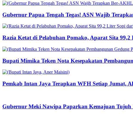
Gubernur Papua Tengah Tegas! ASN Wajib Terapka
Razia Ketat di Pelabuhan Pomako, Aparat Sita 99,2
Bupati Mimika Teken Nota Kesepakatan Pembangun
Pemkab Intan Jaya Terapkan WFH Setiap Jumat, Ak
Gubernur Meki Nawipa Paparkan Kemajuan Tujuh P