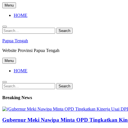
Skip
Menu
to
content
HOME
Search
Search
for:
Papua Tengah
Website Provinsi Papua Tengah
Menu
HOME
Search
Search
for:
Breaking News
Gubernur Meki Nawipa Minta OPD Tingkatkan Kine