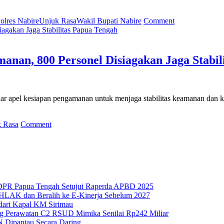
on
olres Nabire
Unjuk Rasa
Wakil Bupati Nabire
Comment
Coffee
Morning
Polres
Nabire:
anan, 800 Personel Disiagakan Jaga Stabil
Pemerintah
dan
Tokoh
Masyarakat
lar apel kesiapan pengamanan untuk menjaga stabilitas keamanan dan k
Jaga
Kondusivitas
Daerah
on
 Rasa
Comment
Polres
Nabire
Gelar
Apel
Kesiapan
Pengamanan,
 DPR Papua Tengah Setujui Raperda APBD 2025
800
HLAK dan Beralih ke E-Kinerja Sebelum 2027
Personel
 dari Kapal KM Sirimau
Disiagakan
g Perawatan C2 RSUD Mimika Senilai Rp242 Miliar
Jaga
N Dipantau Secara Daring
Stabilitas