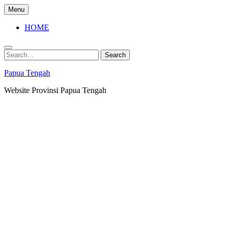
Skip
Menu
to
content
HOME
Search
Search
for:
Papua Tengah
Website Provinsi Papua Tengah