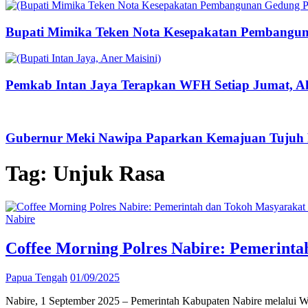
Bupati Mimika Teken Nota Kesepakatan Pembangun
Pemkab Intan Jaya Terapkan WFH Setiap Jumat, Ak
Gubernur Meki Nawipa Paparkan Kemajuan Tujuh P
Tag:
Unjuk Rasa
Nabire
Coffee Morning Polres Nabire: Pemerinta
Papua Tengah
01/09/2025
Nabire, 1 September 2025 – Pemerintah Kabupaten Nabire melalui Wa