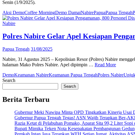
Senin (1/9/2025).
Aksi Demo
Coffee Morning
Demo Damai
Nabire
Papua
Papua Tengah
P
Nabire
Polres Nabire Gelar Apel Kesiapan Pengam
Papua Tengah
31/08/2025
Nabire, 31 Agustus 2025 – Kepolisian Resor (Polres) Nabire mengge
halaman Mako Polres Nabire. Apel dipimpin …
Read More
Demo
Keamanan Nabire
Keamanan Papua Tengah
Polres Nabire
Unjuk
Search
Search
Berita Terbaru
Gubernur Meki Nawipa Minta OPD Tingkatkan Kinerja Usai
Gubernur Papua Tengah Tegas! ASN Wajib Terapkan Ber-AK
Razia Ketat di Pelabuhan Pomako, Aparat Sita 99,2 Liter Sopi
Bupati Mimika Teken Nota Kesepakatan Pembangunan Gedun
Pemkab Intan Jaya Terapkan WFH Setiap Jumat, Aktivitas AS