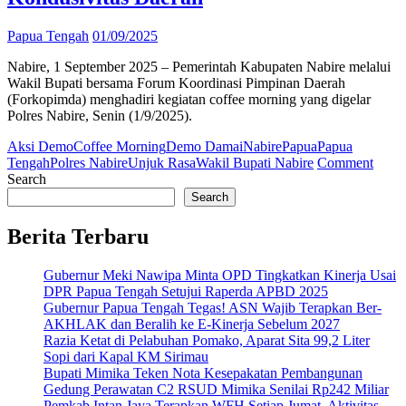
Papua Tengah
01/09/2025
Nabire, 1 September 2025 – Pemerintah Kabupaten Nabire melalui
Wakil Bupati bersama Forum Koordinasi Pimpinan Daerah
(Forkopimda) menghadiri kegiatan coffee morning yang digelar
Polres Nabire, Senin (1/9/2025).
Aksi Demo
Coffee Morning
Demo Damai
Nabire
Papua
Papua
on
Tengah
Polres Nabire
Unjuk Rasa
Wakil Bupati Nabire
Comment
Coffe
Search
Morn
Search
Polre
Nabir
Berita Terbaru
Pemer
dan
Gubernur Meki Nawipa Minta OPD Tingkatkan Kinerja Usai
Toko
DPR Papua Tengah Setujui Raperda APBD 2025
Masya
Gubernur Papua Tengah Tegas! ASN Wajib Terapkan Ber-
Jaga
AKHLAK dan Beralih ke E-Kinerja Sebelum 2027
Kondu
Razia Ketat di Pelabuhan Pomako, Aparat Sita 99,2 Liter
Daer
Sopi dari Kapal KM Sirimau
Bupati Mimika Teken Nota Kesepakatan Pembangunan
Gedung Perawatan C2 RSUD Mimika Senilai Rp242 Miliar
Pemkab Intan Jaya Terapkan WFH Setiap Jumat, Aktivitas