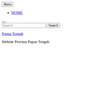
Skip
Menu
to
content
HOME
Search
Search
for:
Papua Tengah
Website Provinsi Papua Tengah