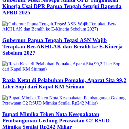
Kinerja Usai DPR Papua Tengah Setujui Raperda
APBD 2025
Gubernur Papua Tengah Tegas! ASN Wajib
Terapkan Ber-AKHLAK dan Beralih ke E-Kinerja
Sebelum 2027
Razia Ketat di Pelabuhan Pomako, Aparat Sita 99,2
Liter Sopi dari Kapal KM Sirimau
Bupati Mimika Teken Nota Kesepakatan
Pembangunan Gedung Perawatan C2 RSUD
Mimika Senilai Rp242 Miliar