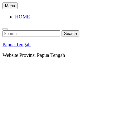
Skip
Menu
to
content
HOME
Search
Search
for:
Papua Tengah
Website Provinsi Papua Tengah