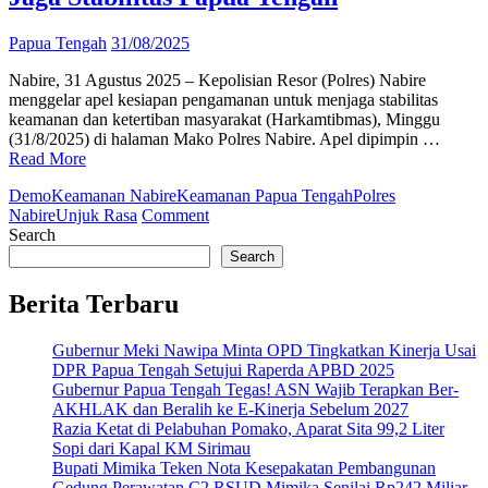
Papua Tengah
31/08/2025
Nabire, 31 Agustus 2025 – Kepolisian Resor (Polres) Nabire
menggelar apel kesiapan pengamanan untuk menjaga stabilitas
keamanan dan ketertiban masyarakat (Harkamtibmas), Minggu
(31/8/2025) di halaman Mako Polres Nabire. Apel dipimpin …
Read More
Demo
Keamanan Nabire
Keamanan Papua Tengah
Polres
on
Nabire
Unjuk Rasa
Comment
Polres
Search
Nabire
Search
Gelar
Apel
Berita Terbaru
Kesiapan
Pengamanan,
Gubernur Meki Nawipa Minta OPD Tingkatkan Kinerja Usai
800
DPR Papua Tengah Setujui Raperda APBD 2025
Personel
Gubernur Papua Tengah Tegas! ASN Wajib Terapkan Ber-
Disiagakan
AKHLAK dan Beralih ke E-Kinerja Sebelum 2027
Jaga
Razia Ketat di Pelabuhan Pomako, Aparat Sita 99,2 Liter
Stabilitas
Sopi dari Kapal KM Sirimau
Papua
Bupati Mimika Teken Nota Kesepakatan Pembangunan
Tengah
Gedung Perawatan C2 RSUD Mimika Senilai Rp242 Miliar