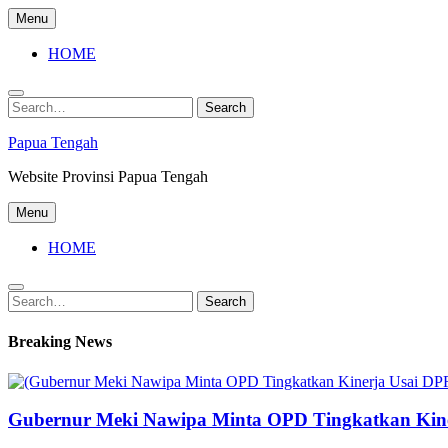
Skip
Menu
to
content
HOME
Search
Search
for:
Papua Tengah
Website Provinsi Papua Tengah
Menu
HOME
Search
Search
for:
Breaking News
Gubernur Meki Nawipa Minta OPD Tingkatkan Kine