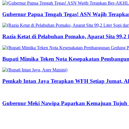
Gubernur Papua Tengah Tegas! ASN Wajib Terapka
Razia Ketat di Pelabuhan Pomako, Aparat Sita 99,2
Bupati Mimika Teken Nota Kesepakatan Pembangun
Pemkab Intan Jaya Terapkan WFH Setiap Jumat, Ak
Gubernur Meki Nawipa Paparkan Kemajuan Tujuh P