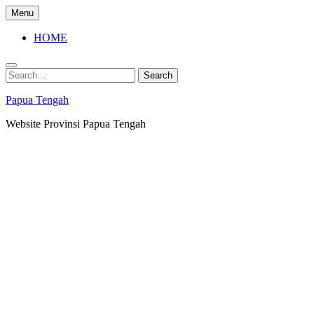
Skip
Menu
to
content
HOME
Search
Search
for:
Papua Tengah
Website Provinsi Papua Tengah