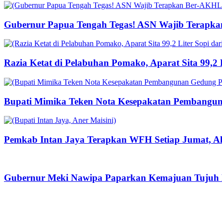
Gubernur Papua Tengah Tegas! ASN Wajib Terapka
Razia Ketat di Pelabuhan Pomako, Aparat Sita 99,2
Bupati Mimika Teken Nota Kesepakatan Pembangun
Pemkab Intan Jaya Terapkan WFH Setiap Jumat, Ak
Gubernur Meki Nawipa Paparkan Kemajuan Tujuh P