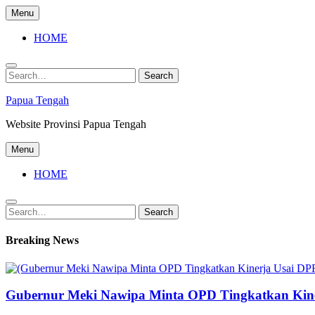
Skip
Menu
to
content
HOME
Search
Search
for:
Papua Tengah
Website Provinsi Papua Tengah
Menu
HOME
Search
Search
for:
Breaking News
Gubernur Meki Nawipa Minta OPD Tingkatkan Kine