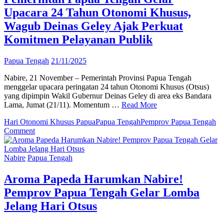
Upacara 24 Tahun Otonomi Khusus,
Wagub Deinas Geley Ajak Perkuat
Komitmen Pelayanan Publik
Papua Tengah
21/11/2025
Nabire, 21 November – Pemerintah Provinsi Papua Tengah
menggelar upacara peringatan 24 tahun Otonomi Khusus (Otsus)
yang dipimpin Wakil Gubernur Deinas Geley di area eks Bandara
Lama, Jumat (21/11). Momentum …
Read More
Hari Otonomi Khusus Papua
Papua Tengah
Pemprov Papua Tengah
on
Comment
Pemerintah
Papua
Tengah
Nabire
Papua Tengah
Gelar
Upacara
Aroma Papeda Harumkan Nabire!
24
Pemprov Papua Tengah Gelar Lomba
Tahun
Otonomi
Jelang Hari Otsus
Khusus,
Wagub