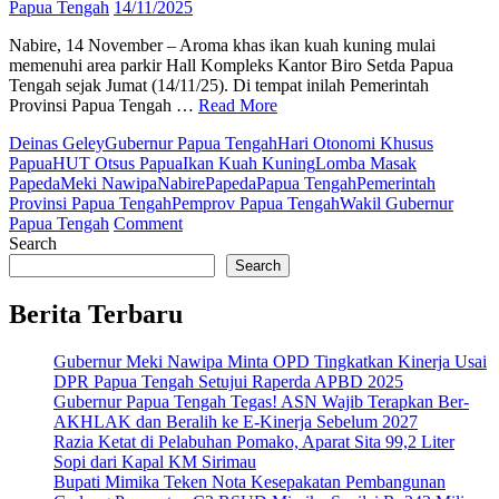
Papua Tengah
14/11/2025
Deinas
Geley
Nabire, 14 November – Aroma khas ikan kuah kuning mulai
Ajak
memenuhi area parkir Hall Kompleks Kantor Biro Setda Papua
Perkuat
Tengah sejak Jumat (14/11/25). Di tempat inilah Pemerintah
Komitmen
Provinsi Papua Tengah …
Read More
Pelayanan
Publik
Deinas Geley
Gubernur Papua Tengah
Hari Otonomi Khusus
Papua
HUT Otsus Papua
Ikan Kuah Kuning
Lomba Masak
Papeda
Meki Nawipa
Nabire
Papeda
Papua Tengah
Pemerintah
Provinsi Papua Tengah
Pemprov Papua Tengah
Wakil Gubernur
on
Papua Tengah
Comment
Aroma
Search
Papeda
Search
Harumkan
Nabire!
Berita Terbaru
Pemprov
Papua
Gubernur Meki Nawipa Minta OPD Tingkatkan Kinerja Usai
Tengah
DPR Papua Tengah Setujui Raperda APBD 2025
Gelar
Gubernur Papua Tengah Tegas! ASN Wajib Terapkan Ber-
Lomba
AKHLAK dan Beralih ke E-Kinerja Sebelum 2027
Jelang
Razia Ketat di Pelabuhan Pomako, Aparat Sita 99,2 Liter
Hari
Sopi dari Kapal KM Sirimau
Otsus
Bupati Mimika Teken Nota Kesepakatan Pembangunan