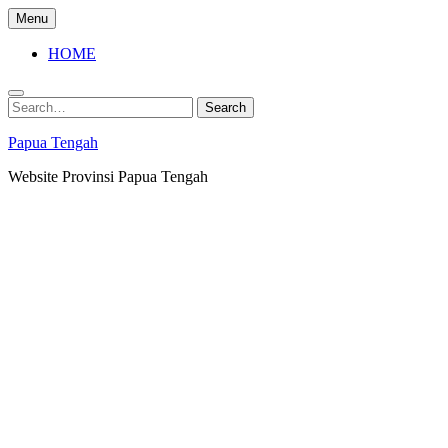
Skip
Menu
to
content
HOME
Search
Search
for:
Papua Tengah
Website Provinsi Papua Tengah