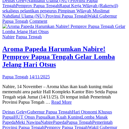
Deinas Geley
Nahdlatul Ulama (NU) Provinsi Papua
Tengah
Pemprov Papua Tengah
Rapat Kerja Wilayah (Rakerwil)
sekaligus pelantikan pengurus Pimpinan Wilayah Muslimat
Nahdlatul Ulama (NU) Provinsi Papua Tengah
Wakil Gubernur
on
Papua Tengah
Comment
Wagub
Papua
Tengah:
Nabire
Papua Tengah
“Muslimat
NU
Aroma Papeda Harumkan Nabire!
Harus
Pemprov Papua Tengah Gelar Lomba
Jadi
Garda
Jelang Hari Otsus
Depan!”
Papua Tengah
14/11/2025
Nabire, 14 November – Aroma khas ikan kuah kuning mulai
memenuhi area parkir Hall Kompleks Kantor Biro Setda Papua
Tengah sejak Jumat (14/11/25). Di tempat inilah Pemerintah
Provinsi Papua Tengah …
Read More
Deinas Geley
Gubernur Papua Tengah
Hari Otonomi Khusus
Papua
HUT Otsus Papua
Ikan Kuah Kuning
Lomba Masak
Papeda
Meki Nawipa
Nabire
Papeda
Papua Tengah
Pemerintah
Provinsi Papua Tengah
Pemprov Papua Tengah
Wakil Gubernur