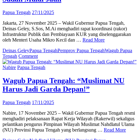
Papua Tengah
27/11/2025
Jakarta, 27 November 2025 – Wakil Gubernur Papua Tengah,
Deinas Geley, S.Sos, M.Ai menghadiri rapat koordinasi (rakor)
Infrastruktur Publik dan Pembiayaan KUR yang diselenggarakan
oleh Menteri Usaha Mikro Kecil dan …
Read More
Deinas Geley
Papua Tengah
Pemprov Papua Tengah
Wagub Papua
on
Tengah
Comment
Hadiri
Optimalisasi
Nabire
Papua Tengah
Infrastruktur
dan
Wagub Papua Tengah: “Muslimat NU
Promosi
Harus Jadi Garda Depan!”
UMKM,
Wagub
Deinas:
Papua Tengah
17/11/2025
Kami
Sudah
Nabire, 17 November 2025 – Wakil Gubernur Papua Tengah resmi
Mulai
menghadiri pelaksanaan Rapat Kerja Wilayah (Rakerwil) sekaligus
Jauh
pelantikan pengurus Pimpinan Wilayah Muslimat Nahdlatul Ulama
(NU) Provinsi Papua Tengah yang berlangsung …
Read More