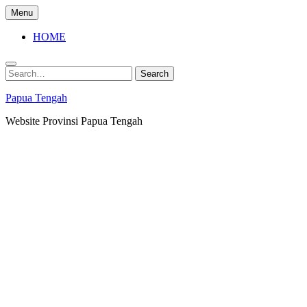
Skip
Menu
to
content
HOME
Search
Search
for:
Papua Tengah
Website Provinsi Papua Tengah