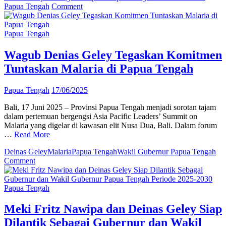
on
Papua Tengah
Comment
Aroma
Papeda
Harumkan
Papua Tengah
Nabire!
Pemprov
Wagub Denias Geley Tegaskan Komitmen
Papua
Tuntaskan Malaria di Papua Tengah
Tengah
Gelar
Lomba
Papua Tengah
17/06/2025
Jelang
Hari
Bali, 17 Juni 2025 – Provinsi Papua Tengah menjadi sorotan tajam
Otsus
dalam pertemuan bergengsi Asia Pacific Leaders’ Summit on
Malaria yang digelar di kawasan elit Nusa Dua, Bali. Dalam forum
…
Read More
Deinas Geley
Malaria
Papua Tengah
Wakil Gubernur Papua Tengah
on
Comment
Wagub
Denias
Geley
Papua Tengah
Tegaskan
Komitmen
Meki Fritz Nawipa dan Deinas Geley Siap
Tuntaskan
Dilantik Sebagai Gubernur dan Wakil
Malaria