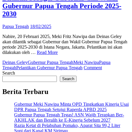
di
Gubernur Papua Tengah Periode 2025-
Papua
2030
Tengah
Papua Tengah
18/02/2025
Nabire, 20 Februari 2025, Meki Fritz Nawipa dan Deinas Geley
akan dilantik sebagai Gubernur dan Wakil Gubernur Papua Tengah
periode 2025-2030 di Istana Negara, Jakarta. Pelantikan ini akan
dilakukan oleh …
Read More
Deinas Geley
Gubernur Papua Tengah
Meki Nawipa
Papua
on
Tengah
Pelantikan Gubernur Papua Tengah
Comment
Meki
Search
Fritz
Search
Nawipa
dan
Berita Terbaru
Deinas
Geley
Gubernur Meki Nawipa Minta OPD Tingkatkan Kinerja Usai
Siap
DPR Papua Tengah Setujui Raperda APBD 2025
Dilantik
Gubernur Papua Tengah Tegas! ASN Wajib Terapkan Ber-
Sebagai
AKHLAK dan Beralih ke E-Kinerja Sebelum 2027
Gubernur
Razia Ketat di Pelabuhan Pomako, Aparat Sita 99,2 Liter
dan
Sopi dari Kapal KM Sirimau
Wakil