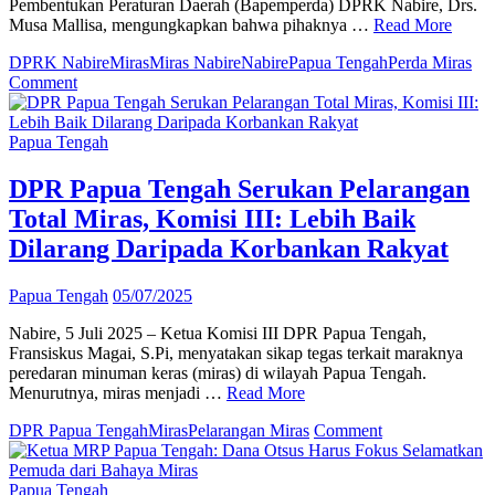
Pembentukan Peraturan Daerah (Bapemperda) DPRK Nabire, Drs.
Musa Mallisa, mengungkapkan bahwa pihaknya …
Read More
DPRK Nabire
Miras
Miras Nabire
Nabire
Papua Tengah
Perda Miras
on
Comment
DPRK
Nabire
Siapkan
Papua Tengah
Perda
Baru
DPR Papua Tengah Serukan Pelarangan
untuk
Total Miras, Komisi III: Lebih Baik
Atasi
Dampak
Dilarang Daripada Korbankan Rakyat
Miras,
Libatkan
Papua Tengah
05/07/2025
Semua
Elemen
Nabire, 5 Juli 2025 – Ketua Komisi III DPR Papua Tengah,
Masyarakat
Fransiskus Magai, S.Pi, menyatakan sikap tegas terkait maraknya
peredaran minuman keras (miras) di wilayah Papua Tengah.
Menurutnya, miras menjadi …
Read More
on
DPR Papua Tengah
Miras
Pelarangan Miras
Comment
DPR
Papua
Tengah
Papua Tengah