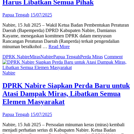
Harus Libatkan Semua Pihak
Papua Tengah
15/07/2025
Nabire, 15 Juli 2025 – Wakil Ketua Badan Pembentukan Peraturan
Daerah (Bapemperda) DPRD Kabupaten Nabire, Damianus
Kayame, menegaskan komitmen DPRK dalam menyusun
Rancangan Peraturan Daerah (Ranperda) terkait pengendalian
minuman beralkohol …
Read More
on
DPRK Nabire
Miras
Nabire
Papua Tengah
Perda Miras
Comment
Bape
DPR
Nabir
Nabire
Bahas
Perda
DPRK Nabire Siapkan Perda Baru untuk
Penge
Atasi Dampak Miras, Libatkan Semua
Miras
Dami
Elemen Masyarakat
Kaya
Harus
Papua Tengah
15/07/2025
Libat
Semu
Nabire, 15 Juli 2025 – Persoalan minuman keras (miras) kembali
Pihak
menjadi perhatian serius di Kabupaten Nabire. Ketua Badan