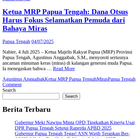
Serukan
Pelarangan
Ketua MRP Papua Tengah: Dana Otsus
Total
Harus Fokus Selamatkan Pemuda dari
Miras,
Komisi
Bahaya Miras
III:
Lebih
Papua Tengah
04/07/2025
Baik
Dilarang
Nabire, 4 Juli 2025 – Ketua Majelis Rakyat Papua (MRP) Provinsi
Daripada
Papua Tengah, Agustinus Anggaibak, S.M., menyoroti seriusnya
Korbankan
ancaman minuman keras (miras) di kalangan generasi muda Papua.
Rakyat
Ia menegaskan bahwa …
Read More
Agustinus Anggaibak
Ketua MRP Papua Tengah
Miras
Papua Tengah
on
Comment
Ketua
Search
MRP
Search
Papua
Tengah:
Berita Terbaru
Dana
Otsus
Gubernur Meki Nawipa Minta OPD Tingkatkan Kinerja Usai
Harus
DPR Papua Tengah Setujui Raperda APBD 2025
Fokus
Gubernur Papua Tengah Tegas! ASN Wajib Terapkan Ber-
Selamatkan