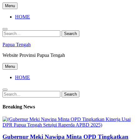
Skip
Menu
to
content
HOME
Search
Search
for:
Papua Tengah
Website Provinsi Papua Tengah
Menu
HOME
Search
Search
for:
Breaking News
Gubernur Meki Nawipa Minta OPD Tingkatkan