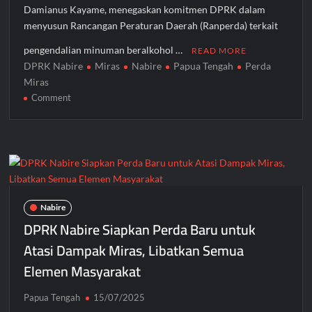
Damianus Kayame, menegaskan komitmen DPRK dalam
menyusun Rancangan Peraturan Daerah (Ranperda) terkait
pengendalian minuman beralkohol …
READ MORE
DPRK Nabire
Miras
Nabire
Papua Tengah
Perda
Miras
on
Comment
Bapemperda
DPRK
Nabire
Bahas
Perda
Pengendalian
Miras,
Nabire
Damianus
DPRK Nabire Siapkan Perda Baru untuk
Kayame:
Atasi Dampak Miras, Libatkan Semua
Harus
Elemen Masyarakat
Libatkan
Semua
Pihak
Papua Tengah
15/07/2025