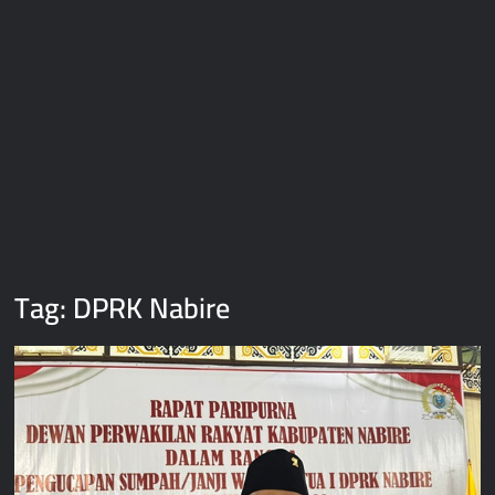
Gedung Perawatan C2 RSUD Mimika Senilai Rp242 Miliar
Pemkab Intan Jaya Terapkan WFH Setiap Jumat, Aktivitas ASN
Dipantau Secara Daring
Gubernur Meki Nawipa Paparkan Kemajuan Tujuh Program
Prioritas Pendidikan Papua Tengah Tahun 2025
Tag:
DPRK Nabire