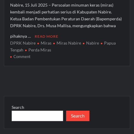
Nabire, 15 Juli 2025 – Persoalan minuman keras (miras)
kembali menjadi perhatian serius di Kabupaten Nabire.
Ketua Badan Pembentukan Peraturan Daerah (Bapemperda)
DPRK Nabire, Drs. Musa Mallisa, mengungkapkan bahwa
pihaknya …
READ MORE
DPRK Nabire
Miras
Miras Nabire
Nabire
Papua
Tengah
Perda Miras
on
Comment
DPRK
Nabire
Siapkan
Perda
Baru
untuk
Atasi
Search
Dampak
Search
Miras,
Libatkan
Semua