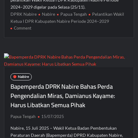
2024–2029 digelar pada Selasa (25/11).
DPRK Nabire
Nabire
Papua Tengah
Pelantikan Wakil
Ketua I DPR Kabupaten Nabire Periode 2024–2029
on
Comment
Wakil
Ketua
I
DPRK
Nabire
Resmi
Dilantik,
Nabire
Momentum
Bapemperda DPRK Nabire Bahas Perda
Baru
Pengendalian Miras, Damianus Kayame:
Perkuat
Harus Libatkan Semua Pihak
Sinergi
Pemerintah
dan
Papua Tengah
15/07/2025
Legislatif
Nabire, 15 Juli 2025 – Wakil Ketua Badan Pembentukan
Peraturan Daerah (Bapemperda) DPRD Kabupaten Nabire,