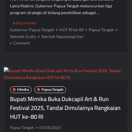
Lama Nabire, Gubernur Papua Tengah meluncurkan tiga
program strategis di bidang pendidikan sebagai …
READ MORE
Gubernur Papua Tengah
HUT RI ke-80
Papua Tengah
Sekolah Gratis
Sekolah Sepanjang Hari
on
Comment
Gubernur
Papua
Tengah
Resmikan
3
Program
Strategis
Mimika
Papua Tengah
Pendidikan
Bupati Mimika Buka Dukcapil Art & Run
di
Festival 2025, Tandai Dimulainya Rangkaian
HUT
HUT ke-80 RI
RI
ke-
80
Papua Tengah
03/08/2025