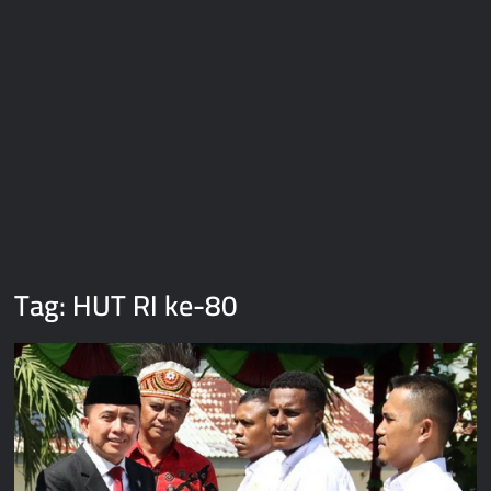
Gedung Perawatan C2 RSUD Mimika Senilai Rp242 Miliar
Pemkab Intan Jaya Terapkan WFH Setiap Jumat, Aktivitas ASN
Dipantau Secara Daring
Gubernur Meki Nawipa Paparkan Kemajuan Tujuh Program
Prioritas Pendidikan Papua Tengah Tahun 2025
Tag:
HUT RI ke-80