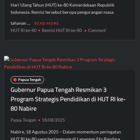
Hari Ulang Tahun (HUT) ke-80 Kemerdekaan Republik
Indonesia. Remisi tersebut berupa pengurangan masa
tahanan …
READ MORE
HUT RI ke-80
Remisi HUT RI ke-80
on
Comment
2.038
Narapidana
di
Tanah
Papua
Terima
Remisi
Papua Tengah
HUT
Gubernur Papua Tengah Resmikan 3
RI
Program Strategis Pendidikan di HUT RI ke-
ke-
80 Nabire
80,
76
Langsung
Papua Tengah
18/08/2025
Bebas
Nabire, 18 Agustus 2025 – Dalam momentum peringatan
HUT RI ke-80 yang berlangsung di Lapangan Eks Bandara