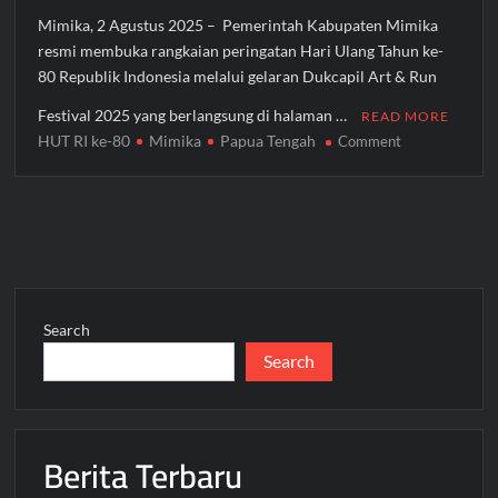
Nabire
Mimika, 2 Agustus 2025 – Pemerintah Kabupaten Mimika
resmi membuka rangkaian peringatan Hari Ulang Tahun ke-
80 Republik Indonesia melalui gelaran Dukcapil Art & Run
Festival 2025 yang berlangsung di halaman …
READ MORE
HUT RI ke-80
Mimika
Papua Tengah
on
Comment
Bupati
Mimika
Buka
Dukcapil
Art
&
Run
Search
Festival
Search
2025,
Tandai
Dimulainya
Rangkaian
Berita Terbaru
HUT
ke-