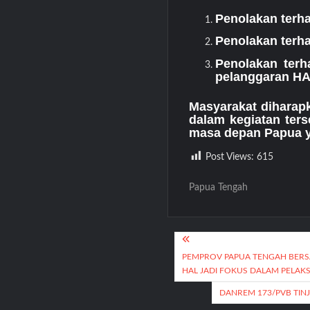
Penolakan terh
Penolakan terh
Penolakan terh
pelanggaran HA
Masyarakat diharapk
dalam kegiatan ters
masa depan Papua ya
Post Views:
615
Papua Tengah
Post
PEMPROV PAPUA TENGAH BERS
navigation
HAL JADI FOKUS DALAM PELA
DANREM 173/PVB TINJ