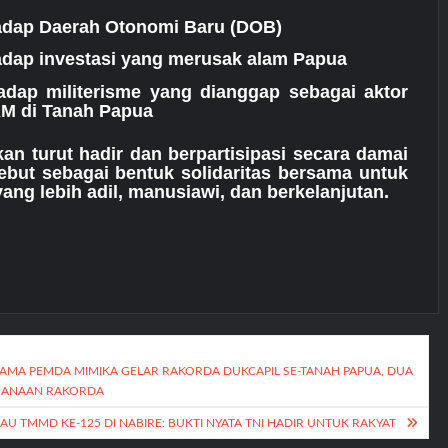
adap Daerah Otonomi Baru (DOB)
adap investasi yang merusak alam Papua
adap militerisme yang dianggap sebagai aktor
M di Tanah Papua
an turut hadir dan berpartisipasi secara damai
ebut sebagai bentuk solidaritas bersama untuk
ng lebih adil, manusiawi, dan berkelanjutan.
AMA PEMDA MIMIKA GELAR RAKORDA DUKCAPIL SE-TANAH PAPUA, DUA
KSANAAN RAKORDA
AU TMMD KE-125 DI NABIRE: BUKTI NYATA TNI HADIR UNTUK RAKYAT