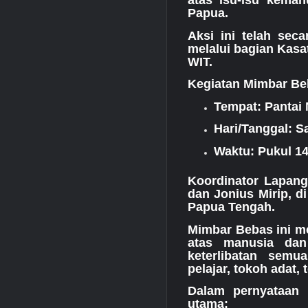
atas isu-isu keman
Papua.
Aksi ini telah sec
melalui bagian Kasat
WIT.
Kegiatan Mimbar Be
Tempat: Pantai 
Hari/Tanggal: S
Waktu: Pukul 14
Koordinator Lapan
dan Jonius Mirip, 
Papua Tengah.
Mimbar Bebas ini m
atas manusia dan
keterlibatan semu
pelajar, tokoh adat,
Dalam pernyataan 
utama: