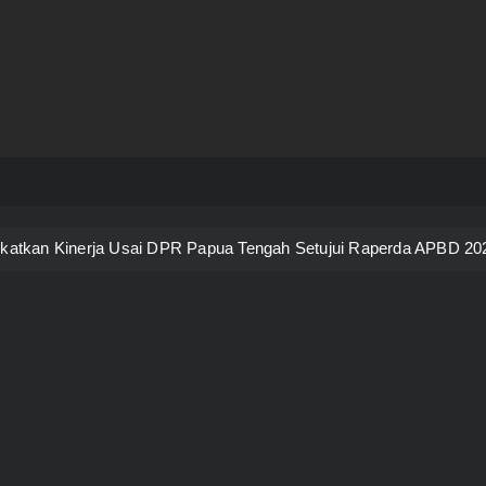
katkan Kinerja Usai DPR Papua Tengah Setujui Raperda APBD 20
jib Terapkan Ber-AKHLAK dan Beralih ke E-Kinerja Sebelum 2027
t Sita 99,2 Liter Sopi dari Kapal KM Sirimau
angunan Gedung Perawatan C2 RSUD Mimika Senilai Rp242 Milia
 Jaya Terapkan WFH Setiap Jumat, Aktivitas ASN Dipantau Secar
uan Tujuh Program Prioritas Pendidikan Papua Tengah Tahun 202