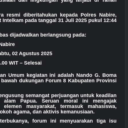
usiaan dan lingkungan yang terjadi di Tanah
ara resmi diberitahukan kepada Polres Nabire,
 Intelkam pada tanggal 31 Juli 2025 pukul 12:44
bas dijadwalkan berlangsung pada:
Nabire
abtu, 02 Agustus 2025
.00 WIT – Selesai
gan Umum kegiatan ini adalah Nando G. Boma
di bawah dukungan Forum 8 Kabupaten Provinsi
engusung semangat perjuangan untuk keadilan
 alam Papua. Seruan moral ini mengajak
a elemen masyarakat, termasuk mahasiswa,
 tokoh agama, dan aktivis kemanusiaan.
terbukanya, forum ini menyuarakan tiga isu