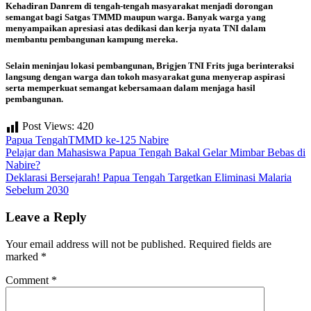
Kehadiran Danrem di tengah-tengah masyarakat menjadi dorongan
semangat bagi Satgas TMMD maupun warga. Banyak warga yang
menyampaikan apresiasi atas dedikasi dan kerja nyata TNI dalam
membantu pembangunan kampung mereka.
Selain meninjau lokasi pembangunan, Brigjen TNI Frits juga berinteraksi
langsung dengan warga dan tokoh masyarakat guna menyerap aspirasi
serta memperkuat semangat kebersamaan dalam menjaga hasil
pembangunan.
Post Views:
420
Papua Tengah
TMMD ke-125 Nabire
Post
Pelajar dan Mahasiswa Papua Tengah Bakal Gelar Mimbar Bebas di
Nabire?
navigation
Deklarasi Bersejarah! Papua Tengah Targetkan Eliminasi Malaria
Sebelum 2030
Leave a Reply
Your email address will not be published.
Required fields are
marked
*
Comment
*