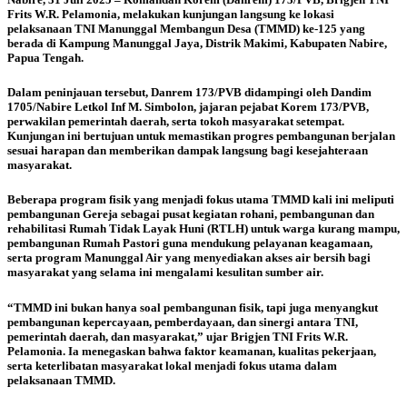
Frits W.R. Pelamonia, melakukan kunjungan langsung ke lokasi
pelaksanaan TNI Manunggal Membangun Desa (TMMD) ke-125 yang
berada di Kampung Manunggal Jaya, Distrik Makimi, Kabupaten Nabire,
Papua Tengah.
Dalam peninjauan tersebut, Danrem 173/PVB didampingi oleh Dandim
1705/Nabire Letkol Inf M. Simbolon, jajaran pejabat Korem 173/PVB,
perwakilan pemerintah daerah, serta tokoh masyarakat setempat.
Kunjungan ini bertujuan untuk memastikan progres pembangunan berjalan
sesuai harapan dan memberikan dampak langsung bagi kesejahteraan
masyarakat.
Beberapa program fisik yang menjadi fokus utama TMMD kali ini meliputi
pembangunan Gereja sebagai pusat kegiatan rohani, pembangunan dan
rehabilitasi Rumah Tidak Layak Huni (RTLH) untuk warga kurang mampu,
pembangunan Rumah Pastori guna mendukung pelayanan keagamaan,
serta program Manunggal Air yang menyediakan akses air bersih bagi
masyarakat yang selama ini mengalami kesulitan sumber air.
“TMMD ini bukan hanya soal pembangunan fisik, tapi juga menyangkut
pembangunan kepercayaan, pemberdayaan, dan sinergi antara TNI,
pemerintah daerah, dan masyarakat,” ujar Brigjen TNI Frits W.R.
Pelamonia. Ia menegaskan bahwa faktor keamanan, kualitas pekerjaan,
serta keterlibatan masyarakat lokal menjadi fokus utama dalam
pelaksanaan TMMD.