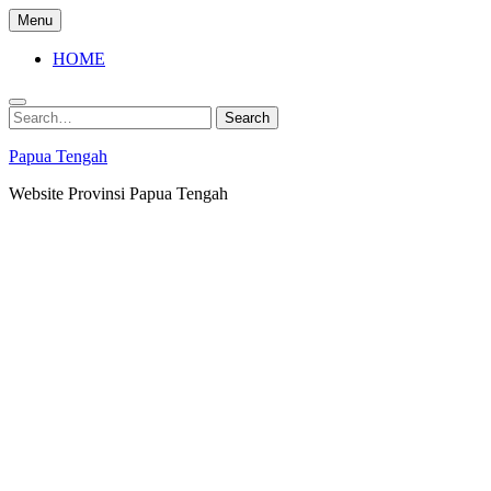
Skip
Menu
to
content
HOME
Search
Search
for:
Papua Tengah
Website Provinsi Papua Tengah