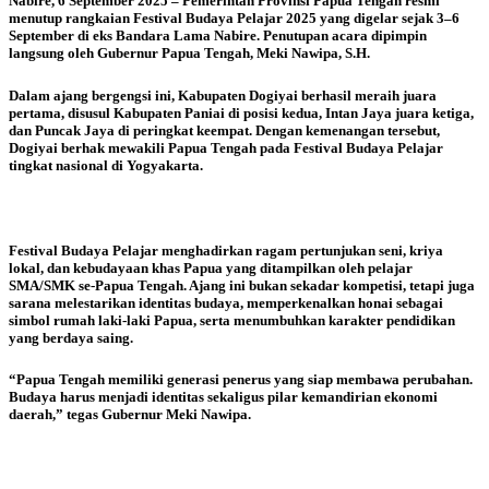
Nabire, 6 September 2025 – Pemerintah Provinsi Papua Tengah resmi
menutup rangkaian Festival Budaya Pelajar 2025 yang digelar sejak 3–6
September di eks Bandara Lama Nabire. Penutupan acara dipimpin
langsung oleh Gubernur Papua Tengah, Meki Nawipa, S.H.
Dalam ajang bergengsi ini, Kabupaten Dogiyai berhasil meraih juara
pertama, disusul Kabupaten Paniai di posisi kedua, Intan Jaya juara ketiga,
dan Puncak Jaya di peringkat keempat. Dengan kemenangan tersebut,
Dogiyai berhak mewakili Papua Tengah pada Festival Budaya Pelajar
tingkat nasional di Yogyakarta.
Festival Budaya Pelajar menghadirkan ragam pertunjukan seni, kriya
lokal, dan kebudayaan khas Papua yang ditampilkan oleh pelajar
SMA/SMK se-Papua Tengah. Ajang ini bukan sekadar kompetisi, tetapi juga
sarana melestarikan identitas budaya, memperkenalkan honai sebagai
simbol rumah laki-laki Papua, serta menumbuhkan karakter pendidikan
yang berdaya saing.
“Papua Tengah memiliki generasi penerus yang siap membawa perubahan.
Budaya harus menjadi identitas sekaligus pilar kemandirian ekonomi
daerah,” tegas Gubernur Meki Nawipa.