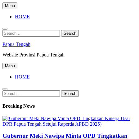
Skip
Menu
to
content
HOME
Search
Search
for:
Papua Tengah
Website Provinsi Papua Tengah
Menu
HOME
Search
Search
for:
Breaking News
Gubernur Meki Nawipa Minta OPD Tingkatkan