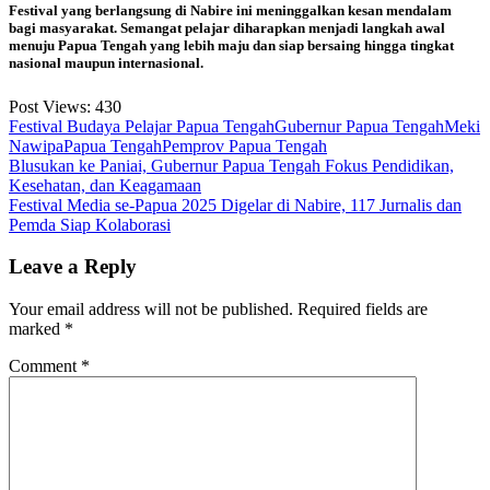
Festival yang berlangsung di Nabire ini meninggalkan kesan mendalam
bagi masyarakat. Semangat pelajar diharapkan menjadi langkah awal
menuju Papua Tengah yang lebih maju dan siap bersaing hingga tingkat
nasional maupun internasional.
Post Views:
430
Festival Budaya Pelajar Papua Tengah
Gubernur Papua Tengah
Meki
Nawipa
Papua Tengah
Pemprov Papua Tengah
Post
Blusukan ke Paniai, Gubernur Papua Tengah Fokus Pendidikan,
Kesehatan, dan Keagamaan
navigation
Festival Media se-Papua 2025 Digelar di Nabire, 117 Jurnalis dan
Pemda Siap Kolaborasi
Leave a Reply
Your email address will not be published.
Required fields are
marked
*
Comment
*