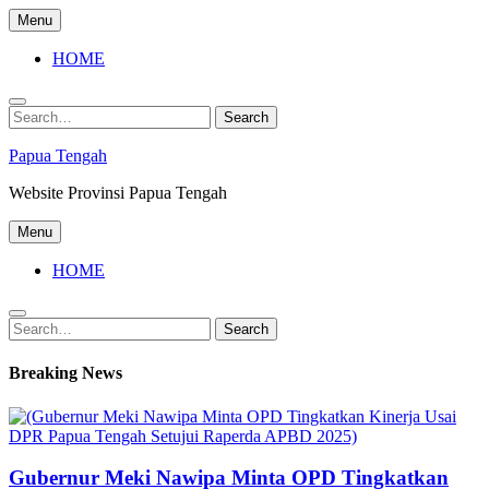
Skip
Menu
to
content
HOME
Search
Search
for:
Papua Tengah
Website Provinsi Papua Tengah
Menu
HOME
Search
Search
for:
Breaking News
Gubernur Meki Nawipa Minta OPD Tingkatkan