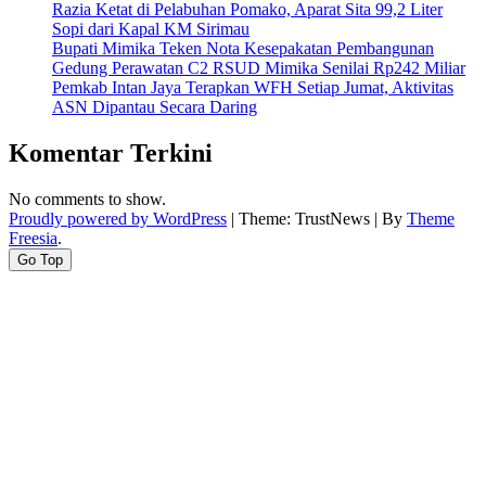
Razia Ketat di Pelabuhan Pomako, Aparat Sita 99,2 Liter
Sopi dari Kapal KM Sirimau
Bupati Mimika Teken Nota Kesepakatan Pembangunan
Gedung Perawatan C2 RSUD Mimika Senilai Rp242 Miliar
Pemkab Intan Jaya Terapkan WFH Setiap Jumat, Aktivitas
ASN Dipantau Secara Daring
Komentar Terkini
No comments to show.
Proudly powered by WordPress
|
Theme: TrustNews
|
By
Theme
Freesia
.
Go Top