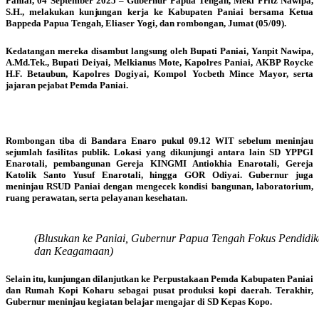
Paniai, 04 September 2025 – Gubernur Papua Tengah, Meki Fritz Nawipa,
S.H., melakukan kunjungan kerja ke Kabupaten Paniai bersama Ketua
Bappeda Papua Tengah, Eliaser Yogi, dan rombongan, Jumat (05/09).
Kedatangan mereka disambut langsung oleh Bupati Paniai, Yanpit Nawipa,
A.Md.Tek., Bupati Deiyai, Melkianus Mote, Kapolres Paniai, AKBP Roycke
H.F. Betaubun, Kapolres Dogiyai, Kompol Yocbeth Mince Mayor, serta
jajaran pejabat Pemda Paniai.
Rombongan tiba di Bandara Enaro pukul 09.12 WIT sebelum meninjau
sejumlah fasilitas publik. Lokasi yang dikunjungi antara lain SD YPPGI
Enarotali, pembangunan Gereja KINGMI Antiokhia Enarotali, Gereja
Katolik Santo Yusuf Enarotali, hingga GOR Odiyai. Gubernur juga
meninjau RSUD Paniai dengan mengecek kondisi bangunan, laboratorium,
ruang perawatan, serta pelayanan kesehatan.
(Blusukan ke Paniai, Gubernur Papua Tengah Fokus Pendidik
dan Keagamaan)
Selain itu, kunjungan dilanjutkan ke Perpustakaan Pemda Kabupaten Paniai
dan Rumah Kopi Koharu sebagai pusat produksi kopi daerah. Terakhir,
Gubernur meninjau kegiatan belajar mengajar di SD Kepas Kopo.