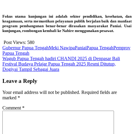
Fokus utama kunjungan ini adalah sektor pendidikan, kesehatan, dan
keagamaan, serta memastikan pelayanan publik berjalan baik dan manfaat
program pembangunan benar-benar dirasakan masyarakat Paniai. Usai
kunjungan, rombongan kembali ke Nabire menggunakan pesawat.
Post Views:
580
Gubernur Papua Tengah
Meki Nawipa
Paniai
Papua Tengah
Pemprov
Papua Tengah
Post
Wagub Papua Tengah hadiri CHANDI 2025 di Denpasar Bali
Festival Budaya Pelajar Papua Tengah 2025 Resmi Ditutup,
navigation
Dogiyai Tampil Sebagai Juara
Leave a Reply
Your email address will not be published.
Required fields are
marked
*
Comment
*