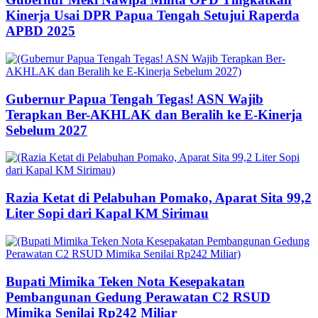
Kinerja Usai DPR Papua Tengah Setujui Raperda
APBD 2025
Gubernur Papua Tengah Tegas! ASN Wajib
Terapkan Ber-AKHLAK dan Beralih ke E-Kinerja
Sebelum 2027
Razia Ketat di Pelabuhan Pomako, Aparat Sita 99,2
Liter Sopi dari Kapal KM Sirimau
Bupati Mimika Teken Nota Kesepakatan
Pembangunan Gedung Perawatan C2 RSUD
Mimika Senilai Rp242 Miliar