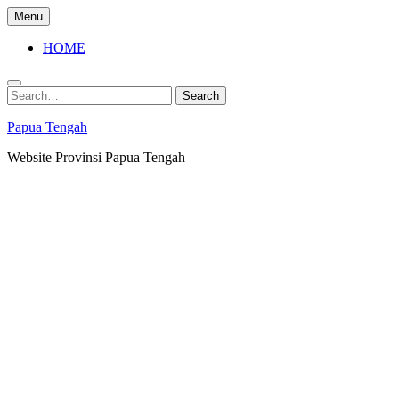
Skip
Menu
to
content
HOME
Search
Search
for:
Papua Tengah
Website Provinsi Papua Tengah