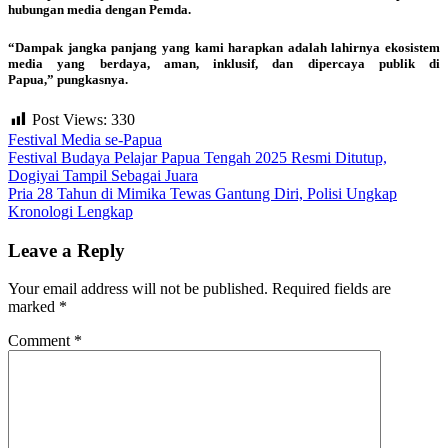
hubungan media dengan Pemda.
“Dampak jangka panjang yang kami harapkan adalah lahirnya ekosistem
media yang berdaya, aman, inklusif, dan dipercaya publik di
Papua,” pungkasnya.
Post Views:
330
Festival Media se-Papua
Post
Festival Budaya Pelajar Papua Tengah 2025 Resmi Ditutup,
Dogiyai Tampil Sebagai Juara
navigation
Pria 28 Tahun di Mimika Tewas Gantung Diri, Polisi Ungkap
Kronologi Lengkap
Leave a Reply
Your email address will not be published.
Required fields are
marked
*
Comment
*