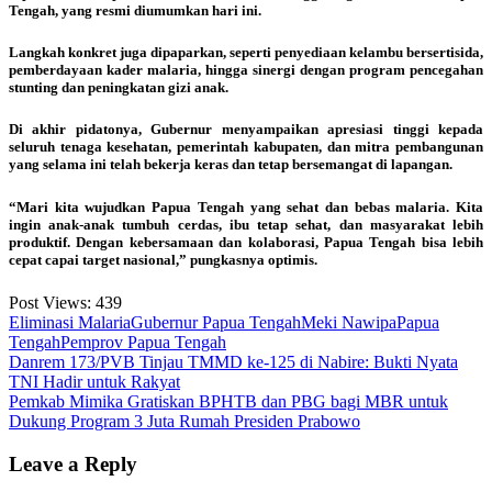
Tengah, yang resmi diumumkan hari ini.
Langkah konkret juga dipaparkan, seperti penyediaan kelambu bersertisida,
pemberdayaan kader malaria, hingga sinergi dengan program pencegahan
stunting dan peningkatan gizi anak.
Di akhir pidatonya, Gubernur menyampaikan apresiasi tinggi kepada
seluruh tenaga kesehatan, pemerintah kabupaten, dan mitra pembangunan
yang selama ini telah bekerja keras dan tetap bersemangat di lapangan.
“Mari kita wujudkan Papua Tengah yang sehat dan bebas malaria. Kita
ingin anak-anak tumbuh cerdas, ibu tetap sehat, dan masyarakat lebih
produktif. Dengan kebersamaan dan kolaborasi, Papua Tengah bisa lebih
cepat capai target nasional,” pungkasnya optimis.
Post Views:
439
Eliminasi Malaria
Gubernur Papua Tengah
Meki Nawipa
Papua
Tengah
Pemprov Papua Tengah
Post
Danrem 173/PVB Tinjau TMMD ke-125 di Nabire: Bukti Nyata
TNI Hadir untuk Rakyat
navigation
Pemkab Mimika Gratiskan BPHTB dan PBG bagi MBR untuk
Dukung Program 3 Juta Rumah Presiden Prabowo
Leave a Reply