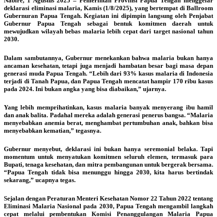
Nabire, 1 Agustus 2025 – Pemerintah Provinsi Papua Tengah menggelar
deklarasi eliminasi malaria, Kamis (1/8/2025), yang bertempat di Ballroom
Gubernuran Papua Tengah. Kegiatan ini dipimpin langsung oleh Penjabat
Gubernur Papua Tengah sebagai bentuk komitmen daerah untuk
mewujudkan wilayah bebas malaria lebih cepat dari target nasional tahun
2030.
Dalam sambutannya, Gubernur menekankan bahwa malaria bukan hanya
ancaman kesehatan, tetapi juga menjadi hambatan besar bagi masa depan
generasi muda Papua Tengah. “Lebih dari 93% kasus malaria di Indonesia
terjadi di Tanah Papua, dan Papua Tengah mencatat hampir 170 ribu kasus
pada 2024. Ini bukan angka yang bisa diabaikan,” ujarnya.
Yang lebih memprihatinkan, kasus malaria banyak menyerang ibu hamil
dan anak balita. Padahal mereka adalah generasi penerus bangsa. “Malaria
menyebabkan anemia berat, menghambat pertumbuhan anak, bahkan bisa
menyebabkan kematian,” tegasnya.
Gubernur menyebut, deklarasi ini bukan hanya seremonial belaka. Tapi
momentum untuk menyatukan komitmen seluruh elemen, termasuk para
Bupati, tenaga kesehatan, dan mitra pembangunan untuk bergerak bersama.
“Papua Tengah tidak bisa menunggu hingga 2030, kita harus bertindak
sekarang,” ucapnya tegas.
Sejalan dengan Peraturan Menteri Kesehatan Nomor 22 Tahun 2022 tentang
Eliminasi Malaria Nasional pada 2030, Papua Tengah mengambil langkah
cepat melalui pembentukan Komisi Penanggulangan Malaria Papua