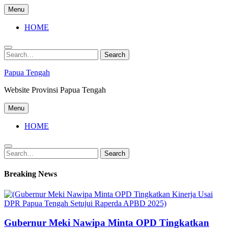
Skip
Menu
to
content
HOME
Search
Search
for:
Papua Tengah
Website Provinsi Papua Tengah
Menu
HOME
Search
Search
for:
Breaking News
Gubernur Meki Nawipa Minta OPD Tingkatkan