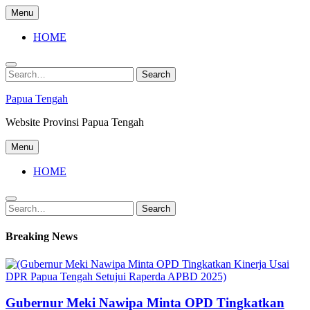
Skip
Menu
to
content
HOME
Search
Search
for:
Papua Tengah
Website Provinsi Papua Tengah
Menu
HOME
Search
Search
for:
Breaking News
Gubernur Meki Nawipa Minta OPD Tingkatkan