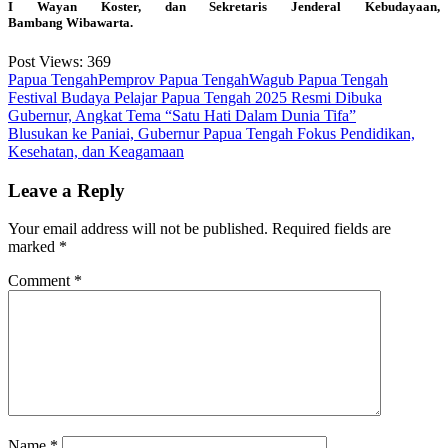
I Wayan Koster, dan Sekretaris Jenderal Kebudayaan,
Bambang Wibawarta.
Post Views:
369
Papua Tengah
Pemprov Papua Tengah
Wagub Papua Tengah
Post
Festival Budaya Pelajar Papua Tengah 2025 Resmi Dibuka
Gubernur, Angkat Tema “Satu Hati Dalam Dunia Tifa”
navigation
Blusukan ke Paniai, Gubernur Papua Tengah Fokus Pendidikan,
Kesehatan, dan Keagamaan
Leave a Reply
Your email address will not be published.
Required fields are
marked
*
Comment
*
Name
*