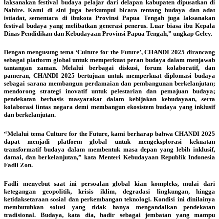
laksanakan festival budaya pelajar dari delapan kabupaten dipusatkan di
Nabire. Kami di sini juga berkumpul bicara tentang budaya dan adat
istiadat, sementara di ibukota Provinsi Papua Tengah juga laksanakan
festival budaya yang melibatkan generasi penerus. Luar biasa ibu Kepala
Dinas Pendidikan dan Kebudayaan Provinsi Papua Tengah,” ungkap Geley.
Dengan mengusung tema ‘Culture for the Future’, CHANDI 2025 dirancang
sebagai platform global untuk memperkuat peran budaya dalam menjawab
tantangan zaman. Melalui berbagai diskusi, forum kolaboratif, dan
pameran, CHANDI 2025 bertujuan untuk memperkuat diplomasi budaya
sebagai sarana membangun perdamaian dan pembangunan berkelanjutan;
mendorong strategi inovatif untuk pelestarian dan pemajuan budaya;
pendekatan berbasis masyarakat dalam kebijakan kebudayaan, serta
kolaborasi lintas negara demi membangun ekosistem budaya yang inklusif
dan berkelanjutan.
“Melalui tema Culture for the Future, kami berharap bahwa CHANDI 2025
dapat menjadi platform global untuk mengeksplorasi kekuatan
transformatif budaya dalam membentuk masa depan yang lebih inklusif,
damai, dan berkelanjutan,” kata Menteri Kebudayaan Republik Indonesia
Fadli Zon.
Fadli menyebut saat ini persoalan global kian kompleks, mulai dari
ketegangan geopolitik, krisis iklim, degradasi lingkungan, hingga
ketidaksetaraan sosial dan perkembangan teknologi. Kondisi ini dinilainya
membutuhkan solusi yang tidak hanya mengandalkan pendekatan
tradisional. Budaya, kata dia, hadir sebagai jembatan yang mampu