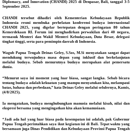
Diplomacy, and Innovation (CHANDI) 2025 di Denpasar, Bali, tanggal 3-5
September 2025.
CHANDI tersebut dihadiri oleh Kementerian Kebudayaan Republik
Indonesia resmi membuka perhelatan konferensi budaya internasional
CHANDI 2025, yang digelar bertepatan dengan peringatan 80 tahun
Kemerdekaan RI. Forum ini menghadirkan perwakilan dari 40 negara,
termasuk Menteri dan Wakil Menteri Kebudayaan, Duta Besar, delegasi
tingkat tinggi, serta para pemimpin daerah di Indonesia.
Wagub Papua Tengah Deinas Geley, S.Sos, M.Si menyatakan sangat dapat
mendukung terwujudnya masa depan yang inklusif dan berkelanjutan
melalui budaya. Sebab menurutnya budaya merupakan alat pemersatu
dunia.
“Menurut saya ini moment yang luar biasa, sangat langka. Sebab bicara
tentang budaya adalah kekuatan yang mampu menyatukan kita, melampaui
batas, bahasa dan perbedaan,” kata Deinas Geley melalui selulernya, Kamis,
(4/8/2025).
Ia mengatakan, budaya menghubungkan manusia melalui kisah, nilai dan
ekspresi bersama yang mengingatkan kita akan kemanusiaan.
“Jadi ada hal yang luar biasa pada kesempatan ini adalah, pak Gubernur
Papua Tengah perintahkan saya ikut kegiatan ini di Bali. Tepat waktu yang
bersamaan juga Dinas Pendidikan dan Kebudayaan Provinsi Papua Tengah