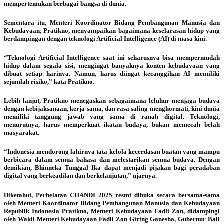
mempertemukan berbagai bangsa di dunia.
Sementara itu, Menteri Koordinator Bidang Pembangunan Manusia dan
Kebudayaan, Pratikno, menyampaikan bagaimana keselarasan hidup yang
berdampingan dengan teknologi Artificial Intelligence (AI) di masa kini.
“Teknologi Artificial Intelligence saat ini seharusnya bisa mempermudah
hidup dalam segala sisi, mengingat banyaknya konten kebudayaan yang
dibuat setiap harinya. Namun, harus diingat kecanggihan AI memiliki
sejumlah risiko,” kata Pratikno.
Lebih lanjut, Pratikno menegaskan sebagaimana leluhur menjaga budaya
dengan kebijaksanaan, kerja sama, dan rasa saling menghormati, kini dunia
memiliki tanggung jawab yang sama di ranah digital. Teknologi,
menurutnya, harus memperkuat ikatan budaya, bukan memecah belah
masyarakat.
“Indonesia mendorong lahirnya tata kelola kecerdasan buatan yang mampu
berbicara dalam semua bahasa dan melestarikan semua budaya. Dengan
demikian, Bhinneka Tunggal Ika dapat menjadi pijakan bagi peradaban
digital yang berkeadilan dan berkelanjutan,” ujarnya.
Diketahui, Perhelatan CHANDI 2025 resmi dibuka secara bersama-sama
oleh Menteri Koordinator Bidang Pembangunan Manusia dan Kebudayaan
Republik Indonesia Pratikno, Menteri Kebudayaan Fadli Zon, didampingi
oleh Wakil Menteri Kebudayaan Fadli Zon Giring Ganesha, Gubernur Bali