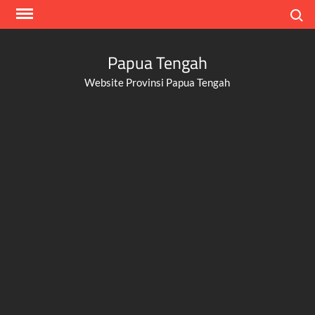
Skip
Search
to
content
Papua Tengah
Website Provinsi Papua Tengah