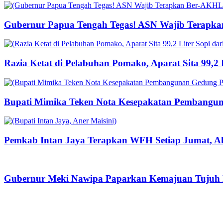
Gubernur Papua Tengah Tegas! ASN Wajib Terapka
Razia Ketat di Pelabuhan Pomako, Aparat Sita 99,2
Bupati Mimika Teken Nota Kesepakatan Pembangun
Pemkab Intan Jaya Terapkan WFH Setiap Jumat, Ak
Gubernur Meki Nawipa Paparkan Kemajuan Tujuh P