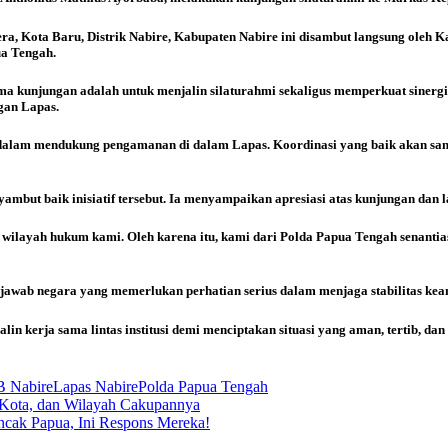
 Kota Baru, Distrik Nabire, Kabupaten Nabire ini disambut langsung oleh Kap
ua Tengah.
 kunjungan adalah untuk menjalin silaturahmi sekaligus memperkuat sinergi 
gan Lapas.
alam mendukung pengamanan di dalam Lapas. Koordinasi yang baik akan sangat
enyambut baik inisiatif tersebut. Ia menyampaikan apresiasi atas kunjungan 
m wilayah hukum kami. Oleh karena itu, kami dari Polda Papua Tengah senan
awab negara yang memerlukan perhatian serius dalam menjaga stabilitas kea
in kerja sama lintas institusi demi menciptakan situasi yang aman, tertib, dan
B Nabire
Lapas Nabire
Polda Papua Tengah
 Kota, dan Wilayah Cakupannya
cak Papua, Ini Respons Mereka!