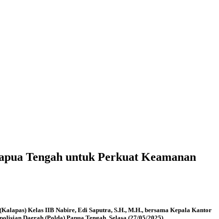
Papua Tengah untuk Perkuat Keamanan
alapas) Kelas IIB Nabire, Edi Saputra, S.H., M.H., bersama Kepala Kantor
sian Daerah (Polda) Papua Tengah, Selasa (27/05/2025).