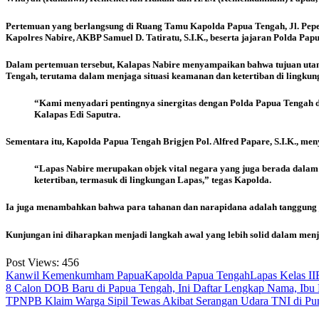
Pertemuan yang berlangsung di Ruang Tamu Kapolda Papua Tengah, Jl. Pepera,
Kapolres Nabire, AKBP Samuel D. Tatiratu, S.I.K., beserta jajaran Polda Pap
Dalam pertemuan tersebut, Kalapas Nabire menyampaikan bahwa tujuan utama
Tengah, terutama dalam menjaga situasi keamanan dan ketertiban di lingkun
“Kami menyadari pentingnya sinergitas dengan Polda Papua Tengah d
Kalapas Edi Saputra.
Sementara itu, Kapolda Papua Tengah Brigjen Pol. Alfred Papare, S.I.K., m
“Lapas Nabire merupakan objek vital negara yang juga berada dala
ketertiban, termasuk di lingkungan Lapas,” tegas Kapolda.
Ia juga menambahkan bahwa para tahanan dan narapidana adalah tanggung j
Kunjungan ini diharapkan menjadi langkah awal yang lebih solid dalam menjal
Post Views:
456
Kanwil Kemenkumham Papua
Kapolda Papua Tengah
Lapas Kelas II
Post
8 Calon DOB Baru di Papua Tengah, Ini Daftar Lengkap Nama, Ibu
TPNPB Klaim Warga Sipil Tewas Akibat Serangan Udara TNI di Pun
navigation