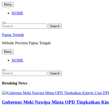
Skip
Menu
to
content
HOME
Search
Search
for:
Papua Tengah
Website Provinsi Papua Tengah
Menu
HOME
Search
Search
for:
Breaking News
Gubernur Meki Nawipa Minta OPD Tingkatkan Kine