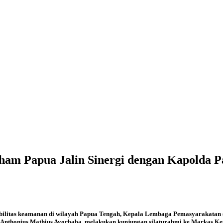
am Papua Jalin Sinergi dengan Kapolda 
ilitas keamanan di wilayah Papua Tengah, Kepala Lembaga Pemasyarakatan (K
onius Mathius Ayorbaba, melakukan kunjungan silaturahmi ke Markas Kepoli