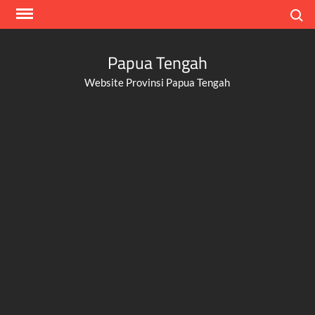
Skip
Search
to
content
Papua Tengah
Website Provinsi Papua Tengah