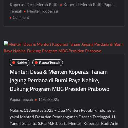
Koperasi Desa Merah Putih
Koperasi Merah Putih Papua
Tengah
Menteri Koperasi
on
Comment
Menteri
Koperasi
Budi
Arie
Apresiasi
Papua
Tengah
Nabire
Papua Tengah
Sukses
Menteri Desa & Menteri Koperasi Tanam
Bentuk
Jagung Perdana di Bumi Raya Nabire,
1.200
Dukung Program MBG Presiden Prabowo
Kopdes
Merah
Putih
Papua Tengah
11/08/2025
Nabire, 11 Agustus 2025 – Dua Menteri Republik Indonesia,
yakni Menteri Desa dan Pembangunan Daerah Tertinggal, H.
Yandri Susanto, S.Pt., M.Pd. serta Menteri Koperasi, Budi Arie