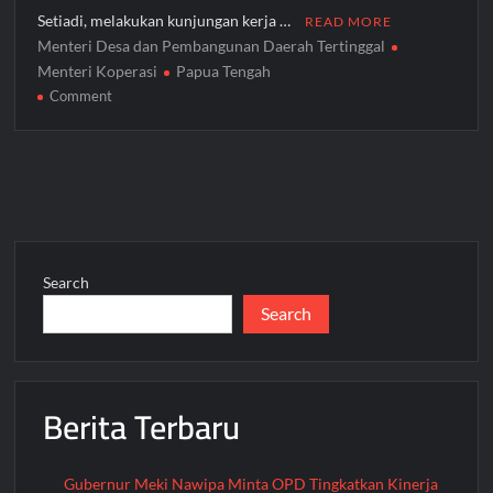
Setiadi, melakukan kunjungan kerja …
READ MORE
Menteri Desa dan Pembangunan Daerah Tertinggal
Menteri Koperasi
Papua Tengah
on
Comment
Menteri
Desa
&
Menteri
Koperasi
Tanam
Jagung
Search
Perdana
Search
di
Bumi
Raya
Nabire,
Berita Terbaru
Dukung
Program
MBG
Presiden
Gubernur Meki Nawipa Minta OPD Tingkatkan Kinerja