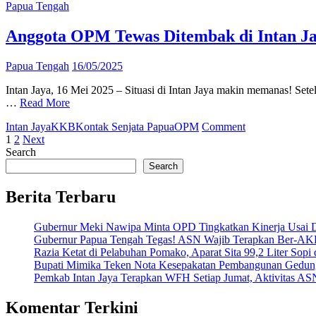
Intan
Papua Tengah
I
Jaya
J
Serahkan
Anggota OPM Tewas Ditembak di Intan J
LKPD
2024
Papua Tengah
16/05/2025
ke
BPK
Intan Jaya, 16 Mei 2025 – Situasi di Intan Jaya makin memanas! Se
Papua
…
Read More
Tengah,
Aner
on
Intan Jaya
KKB
Kontak Senjata Papua
OPM
Comment
Maisini
Posts
Anggota
1
2
Next
Targetkan
OPM
Search
pagination
Opini
Tewas
Search
WTP
Ditembak
di
Berita Terbaru
Intan
Jaya,
Gubernur Meki Nawipa Minta OPD Tingkatkan Kinerja Usai
Komnas
Gubernur Papua Tengah Tegas! ASN Wajib Terapkan Ber-AK
HAM
Razia Ketat di Pelabuhan Pomako, Aparat Sita 99,2 Liter Sopi
Ingatkan
Bupati Mimika Teken Nota Kesepakatan Pembangunan Gedun
Potensi
Pemkab Intan Jaya Terapkan WFH Setiap Jumat, Aktivitas AS
Serangan
Balasan
Komentar Terkini