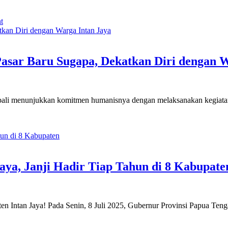
on
t
Pemkab
Intan
Jaya
Terapkan
asar Baru Sugapa, Dekatkan Diri dengan W
WFH
Setiap
Jumat,
Aktivitas
bali menunjukkan komitmen humanisnya dengan melaksanakan kegiatan
ASN
Dipantau
Secara
Daring
ya, Janji Hadir Tiap Tahun di 8 Kabupate
ten Intan Jaya! Pada Senin, 8 Juli 2025, Gubernur Provinsi Papua T