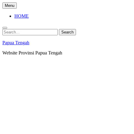
Skip
Menu
to
content
HOME
Search
Search
for:
Papua Tengah
Website Provinsi Papua Tengah