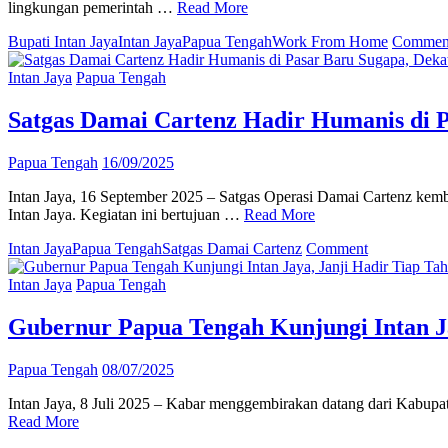
lingkungan pemerintah …
Read More
Bupati Intan Jaya
Intan Jaya
Papua Tengah
Work From Home
Commen
Intan Jaya
Papua Tengah
Satgas Damai Cartenz Hadir Humanis di P
Papua Tengah
16/09/2025
Intan Jaya, 16 September 2025 – Satgas Operasi Damai Cartenz kem
Intan Jaya. Kegiatan ini bertujuan …
Read More
on
Intan Jaya
Papua Tengah
Satgas Damai Cartenz
Comment
Satgas
Damai
Intan Jaya
Papua Tengah
Cartenz
Hadir
Gubernur Papua Tengah Kunjungi Intan Ja
Humanis
di
Papua Tengah
08/07/2025
Pasar
Baru
Intan Jaya, 8 Juli 2025 – Kabar menggembirakan datang dari Kabupa
Sugapa,
Read More
Dekatkan
Diri