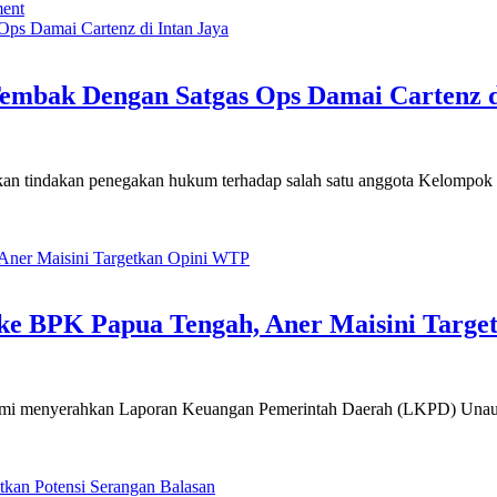
on
ent
Gubernur
Papua
Tengah
Kunjungi
mbak Dengan Satgas Ops Damai Cartenz d
Intan
Jaya,
Janji
Hadir
ukan tindakan penegakan hukum terhadap salah satu anggota Kelompok
Tiap
Tahun
di
n
8
atu
Kabupaten
nggota
KKB
ewas
ke BPK Papua Tengah, Aner Maisini Targ
alam
ontak
embak
engan
 resmi menyerahkan Laporan Keuangan Pemerintah Daerah (LKPD) Un
atgas
ps
amai
artenz
i