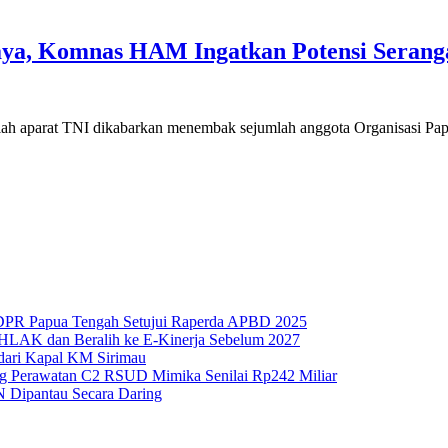
ntan
aya
aya, Komnas HAM Ingatkan Potensi Serang
telah aparat TNI dikabarkan menembak sejumlah anggota Organisasi P
 DPR Papua Tengah Setujui Raperda APBD 2025
HLAK dan Beralih ke E-Kinerja Sebelum 2027
 dari Kapal KM Sirimau
g Perawatan C2 RSUD Mimika Senilai Rp242 Miliar
N Dipantau Secara Daring