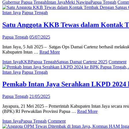
Gubernur Papua Tengah
Intan Jaya
Meki Nawipa
Papua Tengah
Comm
dengan
Warga
Intan Jaya
Papua Tengah
Intan
Jaya
Satu Anggota KKB Tewas dalam Kontak Te
Papua Tengah
05/07/2025
Intan Jaya, 5 Juli 2025 – Satgas Ops Damai Cartenz berhasil melak
Kabupaten Intan …
Read More
o
Intan Jaya
KKB
Papua Tengah
Satgas Damai Cartenz 2025
Comment
S
A
Intan Jaya
Papua Tengah
T
Pemkab Intan Jaya Serahkan LKPD 2024 
d
K
Papua Tengah
21/05/2025
T
D
Jayapura, 21 Mei 2025 – Pemerintah Kabupaten Intan Jaya secara
S
(BPK) RI Perwakilan Provinsi Papua …
Read More
O
D
on
Intan Jaya
Papua Tengah
Comment
C
Pemkab
d