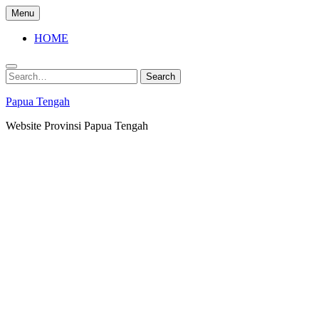
Skip
Menu
to
content
HOME
Search
Search
for:
Papua Tengah
Website Provinsi Papua Tengah