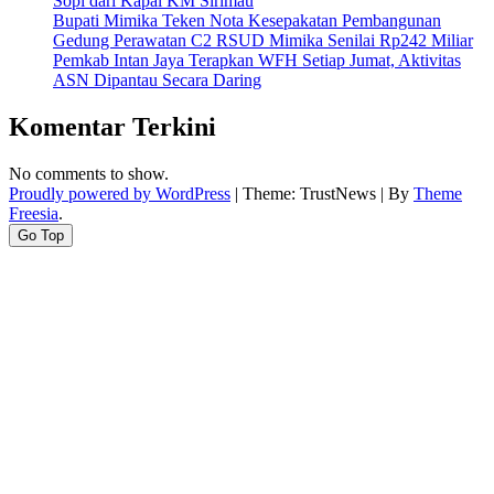
Sopi dari Kapal KM Sirimau
Harus
Bupati Mimika Teken Nota Kesepakatan Pembangunan
Sehat”
Gedung Perawatan C2 RSUD Mimika Senilai Rp242 Miliar
Pemkab Intan Jaya Terapkan WFH Setiap Jumat, Aktivitas
ASN Dipantau Secara Daring
Komentar Terkini
No comments to show.
Proudly powered by WordPress
|
Theme: TrustNews
|
By
Theme
Freesia
.
Go Top