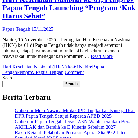
Papua Tengah Launching “Program ‘Kok
Harus Sehat”
Papua Tengah
15/11/2025
Nabire, 15 November 2025 – Peringatan Hari Kesehatan Nasional
(HKN) ke-61 di Papua Tengah tidak hanya menjadi seremoni
tahunan, tetapi juga momentum refleksi bagi seluruh elemen
masyarakat untuk meneguhkan komitmen …
Read More
Hari Kesehatan Nasional (HKN) ke-61
Nabire
Papua
on
Tengah
Pemprov Papua Tengah
Comment
Hari
Search
Kesehatan
Search
Nasional
ke-
Berita Terbaru
61,
Pemprov
Gubernur Meki Nawipa Minta OPD Tingkatkan Kinerja Usai
Papua
DPR Papua Tengah Setujui Raperda APBD 2025
Tengah
Gubernur Papua Tengah Tegas! ASN Wajib Terapkan Ber-
Launching
AKHLAK dan Beralih ke E-Kinerja Sebelum 2027
“Program
Razia Ketat di Pelabuhan Pomako, Aparat Sita 99,2 Liter
‘Kok