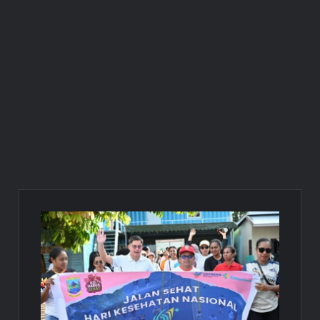
Gedung Perawatan C2 RSUD Mimika Senilai Rp242 Miliar
Pemkab Intan Jaya Terapkan WFH Setiap Jumat, Aktivitas ASN
Dipantau Secara Daring
Gubernur Meki Nawipa Paparkan Kemajuan Tujuh Program
Prioritas Pendidikan Papua Tengah Tahun 2025