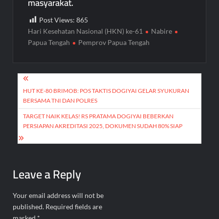
masyarakat.
Post Views:
865
Hari Kesehatan Nasional (HKN) ke-61
Nabire
Papua Tengah
Pemprov Papua Tengah
Post
navigation
HUT KE-80 BRIMOB: POS TAKTIS DOGIYAI GELAR SYUKURAN
BERSAMA TNI DAN POLRES
TARGET NAIK KELAS! RS PRATAMA DOGIYAI BEBERKAN
PERSIAPAN AKREDITASI 2025, DOKUMEN SUDAH 80% SIAP
Leave a Reply
Your email address will not be
published.
Required fields are
marked
*