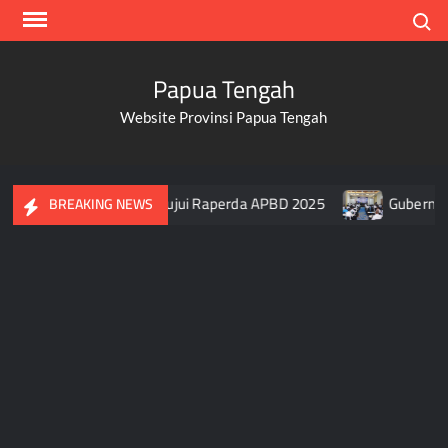
Skip
Search
to
content
Papua Tengah
Website Provinsi Papua Tengah
i DPR Papua Tengah Setujui Raperda APBD 2025
Gubernur P
BREAKING NEWS