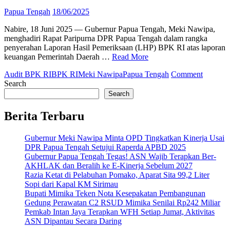
Papua Tengah
18/06/2025
Nabire, 18 Juni 2025 — Gubernur Papua Tengah, Meki Nawipa,
menghadiri Rapat Paripurna DPR Papua Tengah dalam rangka
penyerahan Laporan Hasil Pemeriksaan (LHP) BPK RI atas laporan
keuangan Pemerintah Daerah …
Read More
on
Audit BPK RI
BPK RI
Meki Nawipa
Papua Tengah
Comment
BPK
Search
Beri
Search
Opini
WDP!
Berita Terbaru
Gubernu
Meki
Gubernur Meki Nawipa Minta OPD Tingkatkan Kinerja Usai
Nawipa
DPR Papua Tengah Setujui Raperda APBD 2025
Janji
Gubernur Papua Tengah Tegas! ASN Wajib Terapkan Ber-
Benahi
AKHLAK dan Beralih ke E-Kinerja Sebelum 2027
Keuang
Razia Ketat di Pelabuhan Pomako, Aparat Sita 99,2 Liter
Daerah
Sopi dari Kapal KM Sirimau
Bupati Mimika Teken Nota Kesepakatan Pembangunan
Gedung Perawatan C2 RSUD Mimika Senilai Rp242 Miliar
Pemkab Intan Jaya Terapkan WFH Setiap Jumat, Aktivitas
ASN Dipantau Secara Daring