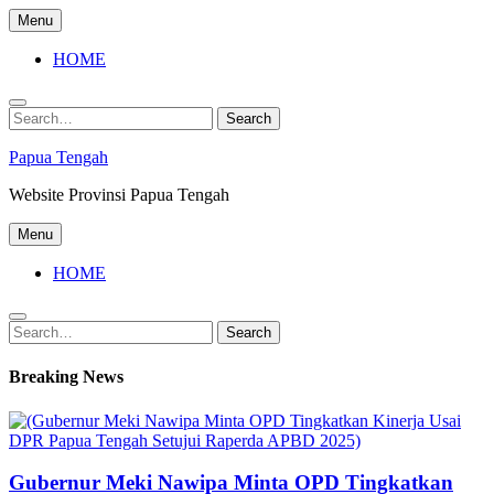
Skip
Menu
to
content
HOME
Search
Search
for:
Papua Tengah
Website Provinsi Papua Tengah
Menu
HOME
Search
Search
for:
Breaking News
Gubernur Meki Nawipa Minta OPD Tingkatkan