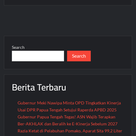
Bupati
Deiyai
Tinjau
Banjir
di
Okomot
Jalan
Search
Trans
Search
Nabire
Paniai
Lumpu
Total
Berita Terbaru
Gubernur Meki Nawipa Minta OPD Tingkatkan Kinerja
Usai DPR Papua Tengah Setujui Raperda APBD 2025
Gubernur Papua Tengah Tegas! ASN Wajib Terapkan
Ber-AKHLAK dan Beralih ke E-Kinerja Sebelum 2027
Razia Ketat di Pelabuhan Pomako, Aparat Sita 99,2 Liter