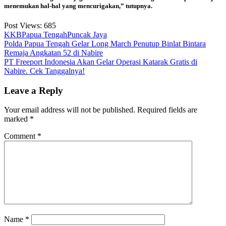
menemukan hal-hal yang mencurigakan,” tutupnya.
Post Views:
685
KKB
Papua Tengah
Puncak Jaya
Post
Polda Papua Tengah Gelar Long March Penutup Binlat Bintara
Remaja Angkatan 52 di Nabire
navigation
PT Freeport Indonesia Akan Gelar Operasi Katarak Gratis di
Nabire. Cek Tanggalnya!
Leave a Reply
Your email address will not be published.
Required fields are
marked
*
Comment
*
Name
*