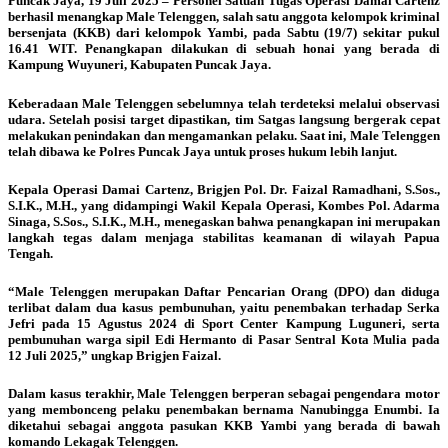
Puncak Jaya, 19 Juli 2025 – Personel Satuan Tugas Operasi Damai Cartenz
berhasil menangkap Male Telenggen, salah satu anggota kelompok kriminal
bersenjata (KKB) dari kelompok Yambi, pada Sabtu (19/7) sekitar pukul
16.41 WIT. Penangkapan dilakukan di sebuah honai yang berada di
Kampung Wuyuneri, Kabupaten Puncak Jaya.
Keberadaan Male Telenggen sebelumnya telah terdeteksi melalui observasi
udara. Setelah posisi target dipastikan, tim Satgas langsung bergerak cepat
melakukan penindakan dan mengamankan pelaku. Saat ini, Male Telenggen
telah dibawa ke Polres Puncak Jaya untuk proses hukum lebih lanjut.
Kepala Operasi Damai Cartenz, Brigjen Pol. Dr. Faizal Ramadhani, S.Sos.,
S.I.K., M.H., yang didampingi Wakil Kepala Operasi, Kombes Pol. Adarma
Sinaga, S.Sos., S.I.K., M.H., menegaskan bahwa penangkapan ini merupakan
langkah tegas dalam menjaga stabilitas keamanan di wilayah Papua
Tengah.
“Male Telenggen merupakan Daftar Pencarian Orang (DPO) dan diduga
terlibat dalam dua kasus pembunuhan, yaitu penembakan terhadap Serka
Jefri pada 15 Agustus 2024 di Sport Center Kampung Luguneri, serta
pembunuhan warga sipil Edi Hermanto di Pasar Sentral Kota Mulia pada
12 Juli 2025,” ungkap Brigjen Faizal.
Dalam kasus terakhir, Male Telenggen berperan sebagai pengendara motor
yang membonceng pelaku penembakan bernama Nanubingga Enumbi. Ia
diketahui sebagai anggota pasukan KKB Yambi yang berada di bawah
komando Lekagak Telenggen.