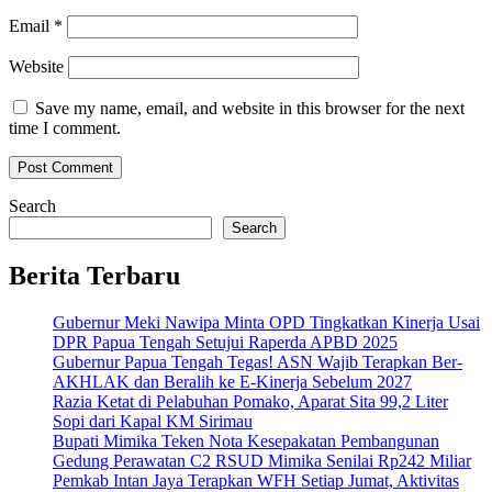
Email
*
Website
Save my name, email, and website in this browser for the next
time I comment.
Search
Search
Berita Terbaru
Gubernur Meki Nawipa Minta OPD Tingkatkan Kinerja Usai
DPR Papua Tengah Setujui Raperda APBD 2025
Gubernur Papua Tengah Tegas! ASN Wajib Terapkan Ber-
AKHLAK dan Beralih ke E-Kinerja Sebelum 2027
Razia Ketat di Pelabuhan Pomako, Aparat Sita 99,2 Liter
Sopi dari Kapal KM Sirimau
Bupati Mimika Teken Nota Kesepakatan Pembangunan
Gedung Perawatan C2 RSUD Mimika Senilai Rp242 Miliar
Pemkab Intan Jaya Terapkan WFH Setiap Jumat, Aktivitas