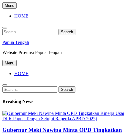
Skip
Menu
to
content
HOME
Search
Search
for:
Papua Tengah
Website Provinsi Papua Tengah
Menu
HOME
Search
Search
for:
Breaking News
Gubernur Meki Nawipa Minta OPD Tingkatkan