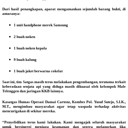
Dari hasil penangkapan, aparat mengamankan sejumlah barang bukti, di
antaranya:
1 unit handphone merek Samsung
2 buah noken
1 buah noken kepala
9 buah kalung
1 buah jaket berwarna cokelat
Saat ini, tim Satgas masih terus melakukan pengembangan, terutama terkait
keberadaan senjata api yang diduga masih dikuasai oleh kelompok Male
Telenggen dan jaringan KKB lainnya.
Kasatgas Humas Operasi Damai Cartenz, Kombes Pol. Yusuf Sutejo, S.I.K.,
M.T., mengimbau masyarakat agar tetap waspada terhadap aktivitas
mencurigakan di sekitar mereka.
“Penyelidikan terus kami lakukan. Kami mengajak seluruh masyarakat
untuk bersinergi menjaga keamanan dan segera melaporkan jika