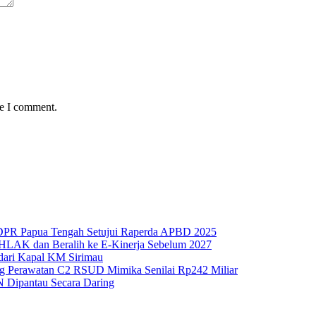
me I comment.
 DPR Papua Tengah Setujui Raperda APBD 2025
HLAK dan Beralih ke E-Kinerja Sebelum 2027
 dari Kapal KM Sirimau
g Perawatan C2 RSUD Mimika Senilai Rp242 Miliar
N Dipantau Secara Daring