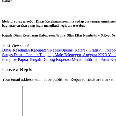
Nabire.
Melalui surat tersebut, Dinas Kesehatan meminta setiap puskesmas untuk me
bagi masyarakat yang ingin mengikuti kegiatan tersebut.
Kepala Dinas Kesehatan Kabupaten Nabire, Silas Elias Numbohow, S.Kep., Ns
Post Views:
651
Dinas Kesehatan Kabupaten Nabire
Operasi Katarak Gratis
PT Freepor
Post
Satgas Damai Cartenz Tangkap Male Telenggen, Anggota KKB Yamb
Pemprov Papua Tengah Dorong Koperasi Merah Putih Jadi Pusat Ke
navigation
Leave a Reply
Your email address will not be published.
Required fields are marked