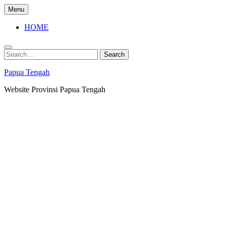
Skip
Menu
to
content
HOME
Search
Search
for:
Papua Tengah
Website Provinsi Papua Tengah