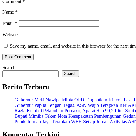
Comment
*
Name
*
Email
*
Website
Save my name, email, and website in this browser for the next ti
Search
Search
Berita Terbaru
Gubernur Meki Nawipa Minta OPD Tingkatkan Kinerja Usai
Gubernur Papua Tengah Tegas! ASN Wajib Terapkan Ber-AK
Razia Ketat di Pelabuhan Pomako, Aparat Sita 99,2 Liter Sopi
Bupati Mimika Teken Nota Kesepakatan Pembangunan Gedun
Pemkab Intan Jaya Terapkan WFH Setiap Jumat, Aktivitas AS
Komentar Terkini