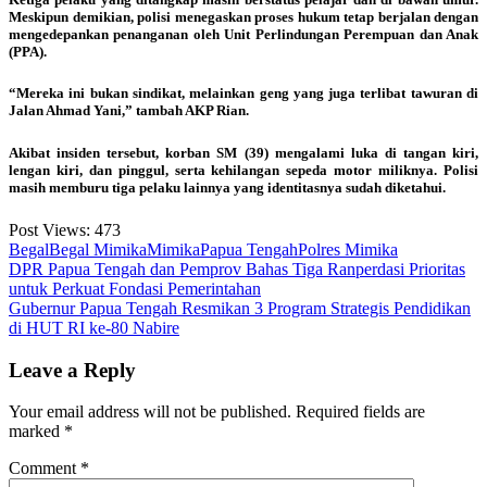
Meskipun demikian, polisi menegaskan proses hukum tetap berjalan dengan
mengedepankan penanganan oleh Unit Perlindungan Perempuan dan Anak
(PPA).
“Mereka ini bukan sindikat, melainkan geng yang juga terlibat tawuran di
Jalan Ahmad Yani,” tambah AKP Rian.
Akibat insiden tersebut, korban SM (39) mengalami luka di tangan kiri,
lengan kiri, dan pinggul, serta kehilangan sepeda motor miliknya. Polisi
masih memburu tiga pelaku lainnya yang identitasnya sudah diketahui.
Post Views:
473
Begal
Begal Mimika
Mimika
Papua Tengah
Polres Mimika
Post
DPR Papua Tengah dan Pemprov Bahas Tiga Ranperdasi Prioritas
untuk Perkuat Fondasi Pemerintahan
navigation
Gubernur Papua Tengah Resmikan 3 Program Strategis Pendidikan
di HUT RI ke-80 Nabire
Leave a Reply
Your email address will not be published.
Required fields are
marked
*
Comment
*