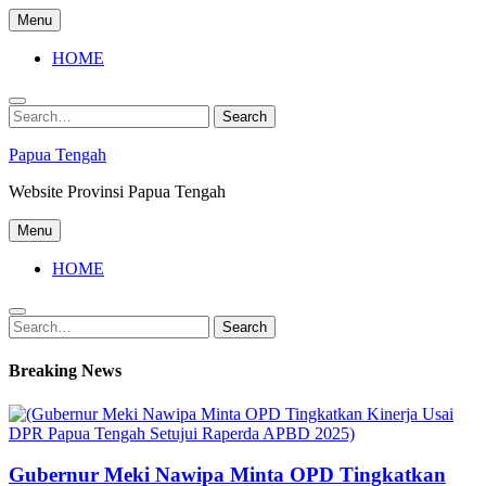
Skip
Menu
to
content
HOME
Search
Search
for:
Papua Tengah
Website Provinsi Papua Tengah
Menu
HOME
Search
Search
for:
Breaking News
Gubernur Meki Nawipa Minta OPD Tingkatkan