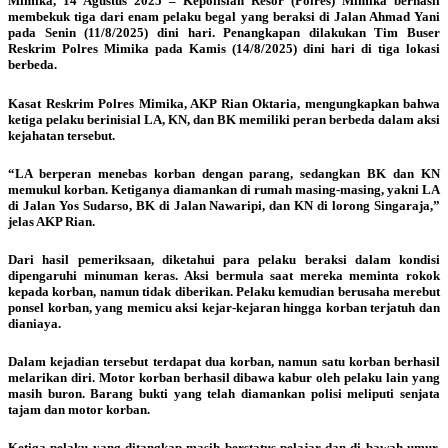
Mimika, 14 Agustus 2025 – Kepolisian Resor (Polres) Mimika berhasil
membekuk tiga dari enam pelaku begal yang beraksi di Jalan Ahmad Yani
pada Senin (11/8/2025) dini hari. Penangkapan dilakukan Tim Buser
Reskrim Polres Mimika pada Kamis (14/8/2025) dini hari di tiga lokasi
berbeda.
Kasat Reskrim Polres Mimika, AKP Rian Oktaria, mengungkapkan bahwa
ketiga pelaku berinisial LA, KN, dan BK memiliki peran berbeda dalam aksi
kejahatan tersebut.
“LA berperan menebas korban dengan parang, sedangkan BK dan KN
memukul korban. Ketiganya diamankan di rumah masing-masing, yakni LA
di Jalan Yos Sudarso, BK di Jalan Nawaripi, dan KN di lorong Singaraja,”
jelas AKP Rian.
Dari hasil pemeriksaan, diketahui para pelaku beraksi dalam kondisi
dipengaruhi minuman keras. Aksi bermula saat mereka meminta rokok
kepada korban, namun tidak diberikan. Pelaku kemudian berusaha merebut
ponsel korban, yang memicu aksi kejar-kejaran hingga korban terjatuh dan
dianiaya.
Dalam kejadian tersebut terdapat dua korban, namun satu korban berhasil
melarikan diri. Motor korban berhasil dibawa kabur oleh pelaku lain yang
masih buron. Barang bukti yang telah diamankan polisi meliputi senjata
tajam dan motor korban.
Ketiga pelaku yang ditangkap masih berstatus pelajar dan di bawah umur.