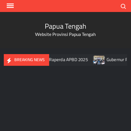
Skip
Search
to
content
Papua Tengah
Website Provinsi Papua Tengah
 Papua Tengah Setujui Raperda APBD 2025
Gubernur Papua 
BREAKING NEWS