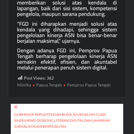
memberikan solusi atas kendala di
lapangan, baik dari sisi sistem, kompetensi
pengelola, maupun sarana pendukung.
“FGD ini diharapkan menjadi solusi atas
kendala yang dihadapi, sehingga sistem
pengelolaan kinerja ASN bisa benar-benar
berjalan maksimal,” ujarnya.
Dengan adanya FGD ini, Pemprov Papua
Tengah berharap pengelolaan kinerja ASN
semakin efektif, efisien, dan akuntabel
melalui penerapan penuh sistem digital.
Post Views:
362
Mimika
Papua Tengah
Pemprov Papua Tengah
Post
navigation
GUBERNUR PAPUA TENGAH BUKA JOURNALISM CLASS
SINDONEWS: DORONG LITERASI DIGITAL DAN LAHIRKAN
JURNALIS MUDA BERKUALITAS