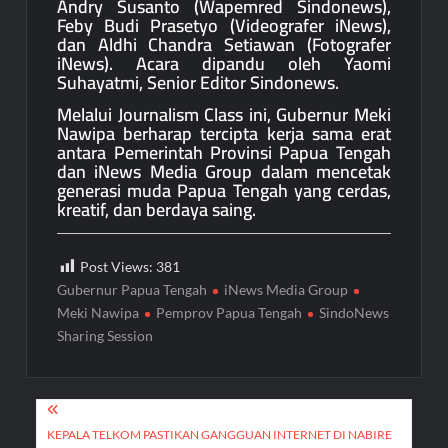
Andry Susanto (Wapemred Sindonews),
Feby Budi Prasetyo (Videografer iNews),
dan Aldhi Chandra Setiawan (Fotografer
iNews). Acara dipandu oleh Yaomi
Suhayatmi, Senior Editor Sindonews.
Melalui Journalism Class ini, Gubernur Meki
Nawipa berharap tercipta kerja sama erat
antara Pemerintah Provinsi Papua Tengah
dan iNews Media Group dalam mencetak
generasi muda Papua Tengah yang cerdas,
kreatif, dan berdaya saing.
Post Views:
381
Gubernur Papua Tengah
iNews Media Group
Meki Nawipa
Pemprov Papua Tengah
SindoNews
Sharing Session
Post
navigation
KEPALA TELKOM PASTIKAN GANGGUAN INTERNET DI NABIRE