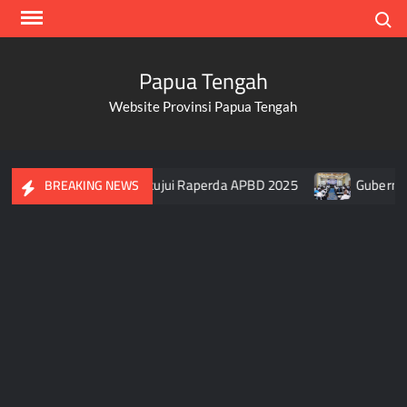
Skip
Search
to
content
Papua Tengah
Website Provinsi Papua Tengah
 DPR Papua Tengah Setujui Raperda APBD 2025
Gubernur Pa
BREAKING NEWS