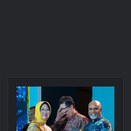
Gedung Perawatan C2 RSUD Mimika Senilai Rp242 Miliar
Pemkab Intan Jaya Terapkan WFH Setiap Jumat, Aktivitas ASN
Dipantau Secara Daring
Gubernur Meki Nawipa Paparkan Kemajuan Tujuh Program
Prioritas Pendidikan Papua Tengah Tahun 2025