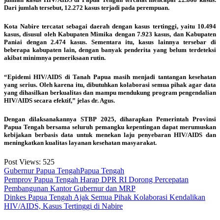
Dari jumlah tersebut, 12.272 kasus terjadi pada perempuan.
Kota Nabire tercatat sebagai daerah dengan kasus tertinggi, yaitu 10.494
kasus, disusul oleh Kabupaten Mimika dengan 7.923 kasus, dan Kabupaten
Paniai dengan 2.474 kasus. Sementara itu, kasus lainnya tersebar di
beberapa kabupaten lain, dengan banyak penderita yang belum terdeteksi
akibat minimnya pemeriksaan rutin.
“Epidemi HIV/AIDS di Tanah Papua masih menjadi tantangan kesehatan
yang serius. Oleh karena itu, dibutuhkan kolaborasi semua pihak agar data
yang dihasilkan berkualitas dan mampu mendukung program pengendalian
HIV/AIDS secara efektif,” jelas dr. Agus.
Dengan dilaksanakannya STBP 2025, diharapkan Pemerintah Provinsi
Papua Tengah bersama seluruh pemangku kepentingan dapat merumuskan
kebijakan berbasis data untuk menekan laju penyebaran HIV/AIDS dan
meningkatkan kualitas layanan kesehatan masyarakat.
Post Views:
525
Gubernur Papua Tengah
Papua Tengah
Post
Pemprov Papua Tengah Harap DPR RI Dorong Percepatan
Pembangunan Kantor Gubernur dan MRP
navigation
Dinkes Papua Tengah Ajak Semua Pihak Kolaborasi Kendalikan
HIV/AIDS, Kasus Tertinggi di Nabire