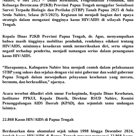
Nabire, 6 Mei 2025 – Dinas Kesehatan, Pengendalian Penduduk, dan
Keluarga Berencana (P2KB) Provinsi Papua Tengah menggelar Sosialisasi
Survei Terpadu Biologis dan Perilaku (STBP) Tanah Papua 2025 di Aula
Setda Nabire, Selasa (6/5/2025). Kegiatan ini menjadi bagian dari upaya
strategis dalam mengatasi tingginya kasus HIV/AIDS di wilayah Papua
Tengah.
Kepala Dinas P2KB Provinsi Papua Tengah, dr. Agus, menyampaikan
bahwa masih tingginya mobilitas penduduk, rendahnya edukasi tentang
HIV/AIDS, minimnya kesadaran untuk memeriksakan diri, serta stigma
negatif terhadap penderita, menjadi tantangan serius dalam penanganan
kasus HIV/AIDS.
“Harapannya, Kabupaten Nabire bisa menjadi contoh dalam pelaksanaan
STBP yang sukses dan sejalan dengan visi misi gubernur dan wakil gubernur
Papua Tengah dalam mewujudkan pelayanan kesehatan yang merata,
bermutu, dan berkeadilan,” ujarnya.
Acara tersebut dihadiri oleh unsur Forkopimda, Kepala Dinas Kesehatan,
fasilitator PPKUI, Kepala Distrik, Direktur RSUD Nabire, Komisi
Penanggulangan AIDS Daerah (KPAD), dan sejumlah tamu undangan
lainnya.
22.868 Kasus HIV/AIDS di Papua Tengah
Berdasarkan data akumulasi sejak tahun 1998 hingga Desember 2024,
jumlah kasus HIV/AIDS di Papua Tengah tercatat mencapai 22.868 kasus.