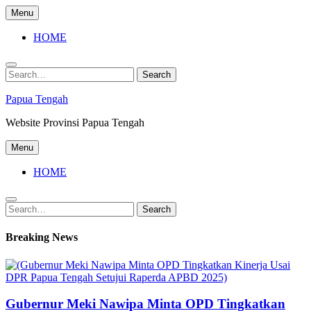
Skip
Menu
to
content
HOME
Search
Search
for:
Papua Tengah
Website Provinsi Papua Tengah
Menu
HOME
Search
Search
for:
Breaking News
Gubernur Meki Nawipa Minta OPD Tingkatkan