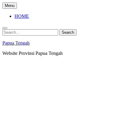
Skip
Menu
to
content
HOME
Search
Search
for:
Papua Tengah
Website Provinsi Papua Tengah