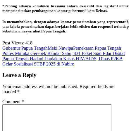
“Penting adanya komitmen bersama antara eksekutif dan legislatif untuk
memprioritaskan pembangunan kantor gubernur,” kata Deinas.
Ia menambahkan, dengan adanya kantor pemerintahan yang representatif,
tata kelola pemerintahan dapat berjalan lebih efisien dan responsif terhadap
kebutuhan masyarakat Papua Tengah.
Post Views:
418
Gubernur Papua Tengah
Meki Nawipa
Pemekaran Papua Tengah
Post
Polres Mimika Gerebek Bandar Sabu, 431 Paket Siap Edar Disita!
Papua Tengah Hadapi Lonjakan Kasus HIV/AIDS, Dinas P2KB
navigation
Gelar Sosialisasi STBP 2025 di Nabire
Leave a Reply
Your email address will not be published.
Required fields are
marked
*
Comment
*