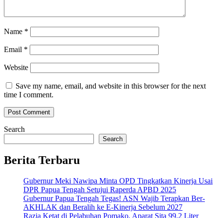
Name
*
Email
*
Website
Save my name, email, and website in this browser for the next
time I comment.
Search
Search
Berita Terbaru
Gubernur Meki Nawipa Minta OPD Tingkatkan Kinerja Usai
DPR Papua Tengah Setujui Raperda APBD 2025
Gubernur Papua Tengah Tegas! ASN Wajib Terapkan Ber-
AKHLAK dan Beralih ke E-Kinerja Sebelum 2027
Razia Ketat di Pelabuhan Pomako, Aparat Sita 99,2 Liter