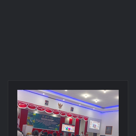
Gedung Perawatan C2 RSUD Mimika Senilai Rp242 Miliar
Pemkab Intan Jaya Terapkan WFH Setiap Jumat, Aktivitas ASN
Dipantau Secara Daring
Gubernur Meki Nawipa Paparkan Kemajuan Tujuh Program
Prioritas Pendidikan Papua Tengah Tahun 2025