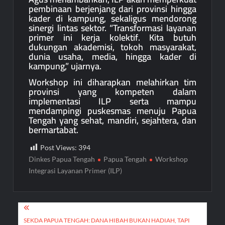
pembinaan berjenjang dari provinsi hingga
kader di kampung, sekaligus mendorong
sinergi lintas sektor. “Transformasi layanan
primer ini kerja kolektif. Kita butuh
dukungan akademisi, tokoh masyarakat,
dunia usaha, media, hingga kader di
kampung,” ujarnya.
Workshop ini diharapkan melahirkan tim
provinsi yang kompeten dalam
implementasi ILP serta mampu
mendampingi puskesmas menuju Papua
Tengah yang sehat, mandiri, sejahtera, dan
bermartabat.
Post Views:
394
Dinkes Papua Tengah
Papua Tengah
Workshop
Integrasi Layanan Primer (ILP)
Post
SEKDA PAPUA TENGAH: DANA HIBAH BUKAN HADIAH, TAPI