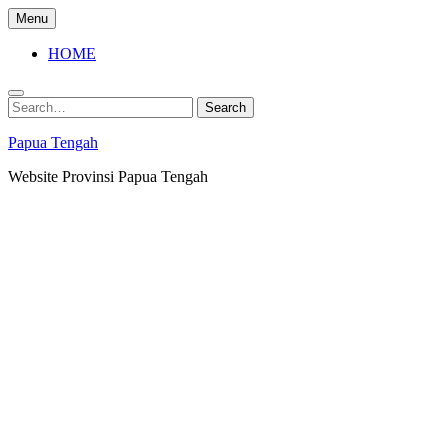
Skip
Menu
to
content
HOME
Search
Search
for:
Papua Tengah
Website Provinsi Papua Tengah