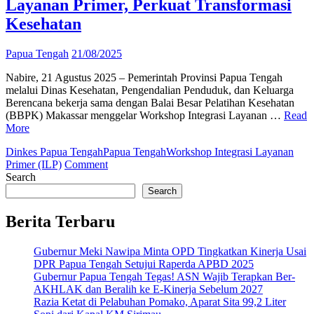
Layanan Primer, Perkuat Transformasi
Kesehatan
Papua Tengah
21/08/2025
Nabire, 21 Agustus 2025 – Pemerintah Provinsi Papua Tengah
melalui Dinas Kesehatan, Pengendalian Penduduk, dan Keluarga
Berencana bekerja sama dengan Balai Besar Pelatihan Kesehatan
(BBPK) Makassar menggelar Workshop Integrasi Layanan …
Read
More
Dinkes Papua Tengah
Papua Tengah
Workshop Integrasi Layanan
on
Primer (ILP)
Comment
Papua
Search
Tengah
Search
Gelar
Workshop
Berita Terbaru
Integrasi
Layanan
Gubernur Meki Nawipa Minta OPD Tingkatkan Kinerja Usai
Primer,
DPR Papua Tengah Setujui Raperda APBD 2025
Perkuat
Gubernur Papua Tengah Tegas! ASN Wajib Terapkan Ber-
Transformasi
AKHLAK dan Beralih ke E-Kinerja Sebelum 2027
Kesehatan
Razia Ketat di Pelabuhan Pomako, Aparat Sita 99,2 Liter