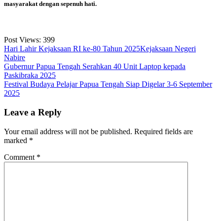
masyarakat dengan sepenuh hati.
Post Views:
399
Hari Lahir Kejaksaan RI ke-80 Tahun 2025
Kejaksaan Negeri
Nabire
Post
Gubernur Papua Tengah Serahkan 40 Unit Laptop kepada
Paskibraka 2025
navigation
Festival Budaya Pelajar Papua Tengah Siap Digelar 3-6 September
2025
Leave a Reply
Your email address will not be published.
Required fields are
marked
*
Comment
*