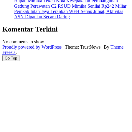
Bupati Mimika Teken Nota Kesepakatan Pembangunan
Gedung Perawatan C2 RSUD Mimika Senilai Rp242 Miliar
Pemkab Intan Jaya Terapkan WFH Setiap Jumat, Aktivitas
ASN Dipantau Secara Daring
Komentar Terkini
No comments to show.
Proudly powered by WordPress
|
Theme: TrustNews
|
By
Theme
Freesia
.
Go Top