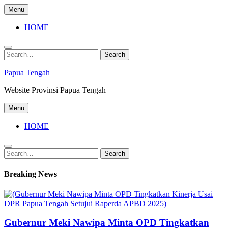
Skip
Menu
to
content
HOME
Search
Search
for:
Papua Tengah
Website Provinsi Papua Tengah
Menu
HOME
Search
Search
for:
Breaking News
Gubernur Meki Nawipa Minta OPD Tingkatkan