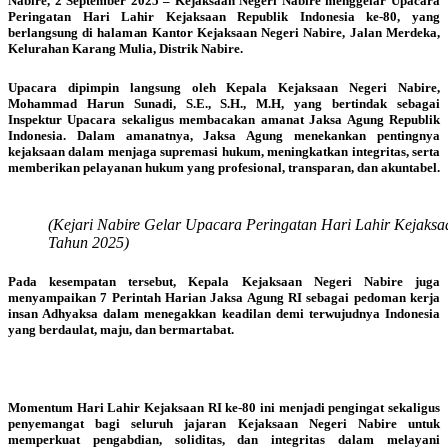
Nabire, 2 September 2025 – Kejaksaan Negeri Nabire menggelar Upacara
Peringatan Hari Lahir Kejaksaan Republik Indonesia ke-80, yang
berlangsung di halaman Kantor Kejaksaan Negeri Nabire, Jalan Merdeka,
Kelurahan Karang Mulia, Distrik Nabire.
Upacara dipimpin langsung oleh Kepala Kejaksaan Negeri Nabire,
Mohammad Harun Sunadi, S.E., S.H., M.H, yang bertindak sebagai
Inspektur Upacara sekaligus membacakan amanat Jaksa Agung Republik
Indonesia. Dalam amanatnya, Jaksa Agung menekankan pentingnya
kejaksaan dalam menjaga supremasi hukum, meningkatkan integritas, serta
memberikan pelayanan hukum yang profesional, transparan, dan akuntabel.
(Kejari Nabire Gelar Upacara Peringatan Hari Lahir Kejaksa
Tahun 2025)
Pada kesempatan tersebut, Kepala Kejaksaan Negeri Nabire juga
menyampaikan 7 Perintah Harian Jaksa Agung RI sebagai pedoman kerja
insan Adhyaksa dalam menegakkan keadilan demi terwujudnya Indonesia
yang berdaulat, maju, dan bermartabat.
Momentum Hari Lahir Kejaksaan RI ke-80 ini menjadi pengingat sekaligus
penyemangat bagi seluruh jajaran Kejaksaan Negeri Nabire untuk
memperkuat pengabdian, soliditas, dan integritas dalam melayani