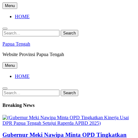
Skip
Menu
to
content
HOME
Search
Search
for:
Papua Tengah
Website Provinsi Papua Tengah
Menu
HOME
Search
Search
for:
Breaking News
Gubernur Meki Nawipa Minta OPD Tingkatkan