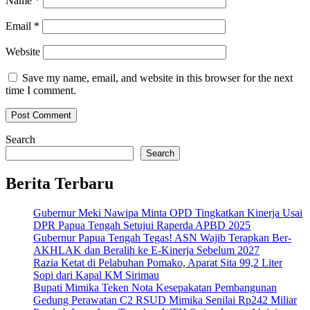
Name
*
Email
*
Website
Save my name, email, and website in this browser for the next
time I comment.
Search
Search
Berita Terbaru
Gubernur Meki Nawipa Minta OPD Tingkatkan Kinerja Usai
DPR Papua Tengah Setujui Raperda APBD 2025
Gubernur Papua Tengah Tegas! ASN Wajib Terapkan Ber-
AKHLAK dan Beralih ke E-Kinerja Sebelum 2027
Razia Ketat di Pelabuhan Pomako, Aparat Sita 99,2 Liter
Sopi dari Kapal KM Sirimau
Bupati Mimika Teken Nota Kesepakatan Pembangunan
Gedung Perawatan C2 RSUD Mimika Senilai Rp242 Miliar