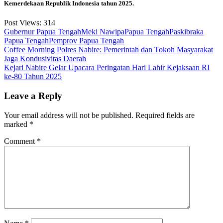
Kemerdekaan Republik Indonesia tahun 2025.
Post Views:
314
Gubernur Papua Tengah
Meki Nawipa
Papua Tengah
Paskibraka
Papua Tengah
Pemprov Papua Tengah
Post
Coffee Morning Polres Nabire: Pemerintah dan Tokoh Masyarakat
Jaga Kondusivitas Daerah
navigation
Kejari Nabire Gelar Upacara Peringatan Hari Lahir Kejaksaan RI
ke-80 Tahun 2025
Leave a Reply
Your email address will not be published.
Required fields are
marked
*
Comment
*