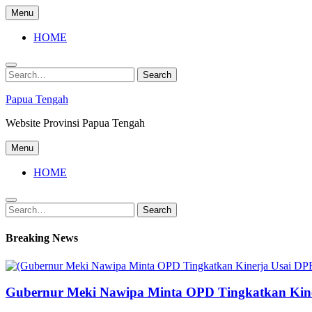
Skip
Menu
to
content
HOME
Search
Search
for:
Papua Tengah
Website Provinsi Papua Tengah
Menu
HOME
Search
Search
for:
Breaking News
Gubernur Meki Nawipa Minta OPD Tingkatkan Kine