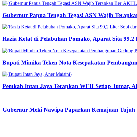
Gubernur Papua Tengah Tegas! ASN Wajib Terapka
Razia Ketat di Pelabuhan Pomako, Aparat Sita 99,2
Bupati Mimika Teken Nota Kesepakatan Pembangun
Pemkab Intan Jaya Terapkan WFH Setiap Jumat, Ak
Gubernur Meki Nawipa Paparkan Kemajuan Tujuh P