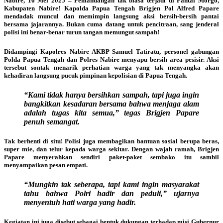
Nabire, 16 Mei 2025 – Pemandangan tak biasa terjadi di Pantai Morgo,
Kabupaten Nabire! Kapolda Papua Tengah Brigjen Pol Alfred Papare
mendadak muncul dan memimpin langsung aksi bersih-bersih pantai
bersama jajarannya. Bukan cuma datang untuk pencitraan, sang jenderal
polisi ini benar-benar turun tangan memungut sampah!
Didampingi Kapolres Nabire AKBP Samuel Tatiratu, personel gabungan
Polda Papua Tengah dan Polres Nabire menyapu bersih area pesisir. Aksi
tersebut sontak menarik perhatian warga yang tak menyangka akan
kehadiran langsung pucuk pimpinan kepolisian di Papua Tengah.
“Kami tidak hanya bersihkan sampah, tapi juga ingin
bangkitkan kesadaran bersama bahwa menjaga alam
adalah tugas kita semua,” tegas Brigjen Papare
penuh semangat.
Tak berhenti di situ! Polisi juga membagikan bantuan sosial berupa beras,
super mie, dan telur kepada warga sekitar. Dengan wajah ramah, Brigjen
Papare menyerahkan sendiri paket-paket sembako itu sambil
menyampaikan pesan empati.
“Mungkin tak seberapa, tapi kami ingin masyarakat
tahu bahwa Polri hadir dan peduli,” ujarnya
menyentuh hati warga yang hadir.
Kegiatan ini juga disebut sebagai bentuk dukungan terhadap misi Gubernur