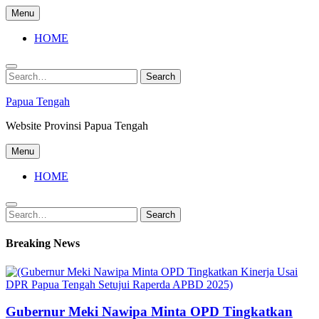
Skip
Menu
to
content
HOME
Search
Search
for:
Papua Tengah
Website Provinsi Papua Tengah
Menu
HOME
Search
Search
for:
Breaking News
Gubernur Meki Nawipa Minta OPD Tingkatkan