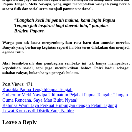
Papua Tengah, Meki Nawipa, yang ingin menciptakan wilayah yang bersih
secara fisik dan sosial serta menjadi panutan nasional.
“Langkah kecil ini penuh makna, kami ingin Papua
Tengah jadi inspirasi bagi daerah lain,” pungkas
Brigjen Papare.
Warga pun tak kuasa menyembunyikan rasa haru dan antusias mereka.
Banyak yang berharap kegiatan seperti ini bisa terus dilakukan dan menjadi
agenda rutin.
Aksi bersih-bersih dan pembagian sembako ini tak hanya memperkuat
kepedulian sosial, tapi juga membuktikan bahwa Polri hadir sebagai
sahabat rakyat, bukan hanya penegak hukum.
Post Views:
471
Kapolda Papua Tengah
Papua Tengah
Post
Gubernur Meki Nawipa Ultimatum Pejabat Papua Tengah: “Jangan
Cuma Rencana, Saya Mau Bukti Nyata!”
navigation
Babinsa Wami Jaya Perkuat Hubungan dengan Petani Jagung
Lewat Komsos di Distrik Yaur, Nabire
Leave a Reply