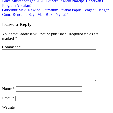
Post
Buka Musrenbangda 2026, Gubernur Meki Nawipa Beberkan 6
Program Andalan!
navigation
Gubernur Meki Nawipa Ultimatum Pejabat Papua Tengah: “Jangan
Cuma Rencana, Saya Mau Bukti Nyata!”
Leave a Reply
Your email address will not be published.
Required fields are
marked
*
Comment
*
Name
*
Email
*
Website