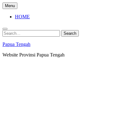
Skip
Menu
to
content
HOME
Search
Search
for:
Papua Tengah
Website Provinsi Papua Tengah