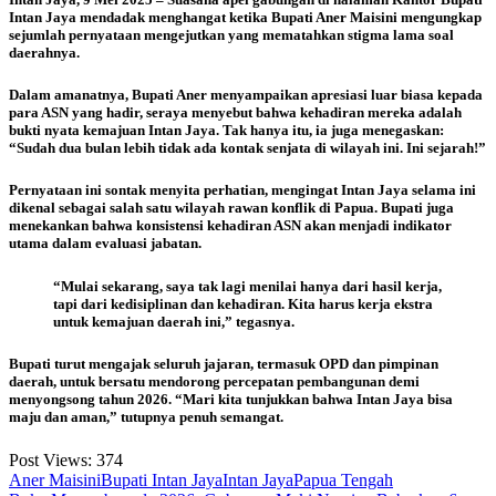
Intan Jaya mendadak menghangat ketika Bupati Aner Maisini mengungkap
sejumlah pernyataan mengejutkan yang mematahkan stigma lama soal
daerahnya.
Dalam amanatnya, Bupati Aner menyampaikan apresiasi luar biasa kepada
para ASN yang hadir, seraya menyebut bahwa kehadiran mereka adalah
bukti nyata kemajuan Intan Jaya. Tak hanya itu, ia juga menegaskan:
“Sudah dua bulan lebih tidak ada kontak senjata di wilayah ini. Ini sejarah!”
Pernyataan ini sontak menyita perhatian, mengingat Intan Jaya selama ini
dikenal sebagai salah satu wilayah rawan konflik di Papua. Bupati juga
menekankan bahwa konsistensi kehadiran ASN akan menjadi indikator
utama dalam evaluasi jabatan.
“Mulai sekarang, saya tak lagi menilai hanya dari hasil kerja,
tapi dari kedisiplinan dan kehadiran. Kita harus kerja ekstra
untuk kemajuan daerah ini,” tegasnya.
Bupati turut mengajak seluruh jajaran, termasuk OPD dan pimpinan
daerah, untuk bersatu mendorong percepatan pembangunan demi
menyongsong tahun 2026. “Mari kita tunjukkan bahwa Intan Jaya bisa
maju dan aman,” tutupnya penuh semangat.
Post Views:
374
Aner Maisini
Bupati Intan Jaya
Intan Jaya
Papua Tengah