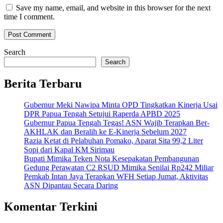
Save my name, email, and website in this browser for the next
time I comment.
Search
Search
Berita Terbaru
Gubernur Meki Nawipa Minta OPD Tingkatkan Kinerja Usai
DPR Papua Tengah Setujui Raperda APBD 2025
Gubernur Papua Tengah Tegas! ASN Wajib Terapkan Ber-
AKHLAK dan Beralih ke E-Kinerja Sebelum 2027
Razia Ketat di Pelabuhan Pomako, Aparat Sita 99,2 Liter
Sopi dari Kapal KM Sirimau
Bupati Mimika Teken Nota Kesepakatan Pembangunan
Gedung Perawatan C2 RSUD Mimika Senilai Rp242 Miliar
Pemkab Intan Jaya Terapkan WFH Setiap Jumat, Aktivitas
ASN Dipantau Secara Daring
Komentar Terkini