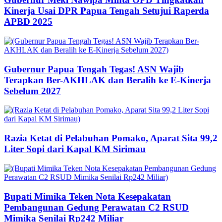
Kinerja Usai DPR Papua Tengah Setujui Raperda
APBD 2025
Gubernur Papua Tengah Tegas! ASN Wajib
Terapkan Ber-AKHLAK dan Beralih ke E-Kinerja
Sebelum 2027
Razia Ketat di Pelabuhan Pomako, Aparat Sita 99,2
Liter Sopi dari Kapal KM Sirimau
Bupati Mimika Teken Nota Kesepakatan
Pembangunan Gedung Perawatan C2 RSUD
Mimika Senilai Rp242 Miliar