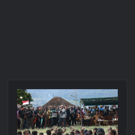
Gedung Perawatan C2 RSUD Mimika Senilai Rp242 Miliar
Pemkab Intan Jaya Terapkan WFH Setiap Jumat, Aktivitas ASN
Dipantau Secara Daring
Gubernur Meki Nawipa Paparkan Kemajuan Tujuh Program
Prioritas Pendidikan Papua Tengah Tahun 2025