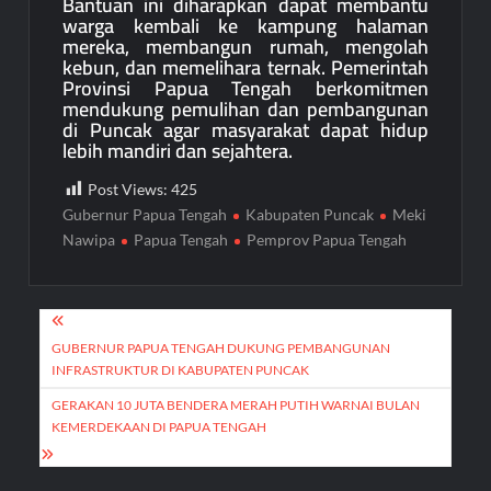
Bantuan ini diharapkan dapat membantu
warga kembali ke kampung halaman
mereka, membangun rumah, mengolah
kebun, dan memelihara ternak. Pemerintah
Provinsi Papua Tengah berkomitmen
mendukung pemulihan dan pembangunan
di Puncak agar masyarakat dapat hidup
lebih mandiri dan sejahtera.
Post Views:
425
Gubernur Papua Tengah
Kabupaten Puncak
Meki
Nawipa
Papua Tengah
Pemprov Papua Tengah
Post
navigation
GUBERNUR PAPUA TENGAH DUKUNG PEMBANGUNAN
INFRASTRUKTUR DI KABUPATEN PUNCAK
GERAKAN 10 JUTA BENDERA MERAH PUTIH WARNAI BULAN
KEMERDEKAAN DI PAPUA TENGAH