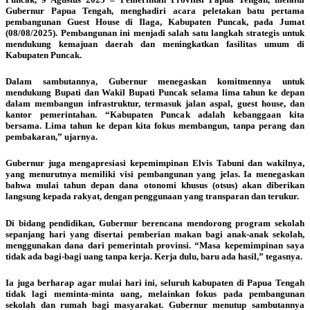
Gubernur Papua Tengah, menghadiri acara peletakan batu pertama
pembangunan Guest House di Ilaga, Kabupaten Puncak, pada Jumat
(08/08/2025). Pembangunan ini menjadi salah satu langkah strategis untuk
mendukung kemajuan daerah dan meningkatkan fasilitas umum di
Kabupaten Puncak.
Dalam sambutannya, Gubernur menegaskan komitmennya untuk
mendukung Bupati dan Wakil Bupati Puncak selama lima tahun ke depan
dalam membangun infrastruktur, termasuk jalan aspal, guest house, dan
kantor pemerintahan. “Kabupaten Puncak adalah kebanggaan kita
bersama. Lima tahun ke depan kita fokus membangun, tanpa perang dan
pembakaran,” ujarnya.
Gubernur juga mengapresiasi kepemimpinan Elvis Tabuni dan wakilnya,
yang menurutnya memiliki visi pembangunan yang jelas. Ia menegaskan
bahwa mulai tahun depan dana otonomi khusus (otsus) akan diberikan
langsung kepada rakyat, dengan penggunaan yang transparan dan terukur.
Di bidang pendidikan, Gubernur berencana mendorong program sekolah
sepanjang hari yang disertai pemberian makan bagi anak-anak sekolah,
menggunakan dana dari pemerintah provinsi. “Masa kepemimpinan saya
tidak ada bagi-bagi uang tanpa kerja. Kerja dulu, baru ada hasil,” tegasnya.
Ia juga berharap agar mulai hari ini, seluruh kabupaten di Papua Tengah
tidak lagi meminta-minta uang, melainkan fokus pada pembangunan
sekolah dan rumah bagi masyarakat. Gubernur menutup sambutannya