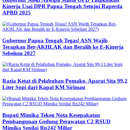
Kinerja Usai DPR Papua Tengah Setujui Raperda
APBD 2025
Gubernur Papua Tengah Tegas! ASN Wajib
Terapkan Ber-AKHLAK dan Beralih ke E-Kinerja
Sebelum 2027
Razia Ketat di Pelabuhan Pomako, Aparat Sita 99,2
Liter Sopi dari Kapal KM Sirimau
Bupati Mimika Teken Nota Kesepakatan
Pembangunan Gedung Perawatan C2 RSUD
Mimika Senilai Rp242 Miliar