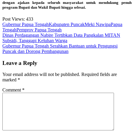
dengan ajakan kepada seluruh masyarakat untuk mendukung penuh
program Bupati dan Wakil Bupati hingga selesai.
Post Views:
433
Gubernur Papua Tengah
Kabupaten Puncak
Meki Nawipa
Papua
Tengah
Pemprov Papua Tengah
Post
Dinas Perdagangan Nabire Tertibkan Data Pangkalan MITAN
Subsidi, Tanggapi Keluhan Warga
navigation
Gubernur Papua Tengah Serahkan Bantuan untuk Pengungsi
Puncak dan Dorong Pembangunan
Leave a Reply
Your email address will not be published.
Required fields are
marked
*
Comment
*