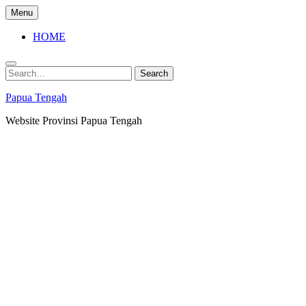
Skip
Menu
to
content
HOME
Search
Search
for:
Papua Tengah
Website Provinsi Papua Tengah