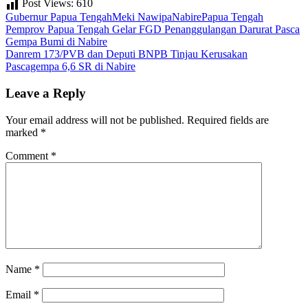
Post Views:
610
Gubernur Papua Tengah
Meki Nawipa
Nabire
Papua Tengah
Post
Pemprov Papua Tengah Gelar FGD Penanggulangan Darurat Pasca
Gempa Bumi di Nabire
navigation
Danrem 173/PVB dan Deputi BNPB Tinjau Kerusakan
Pascagempa 6,6 SR di Nabire
Leave a Reply
Your email address will not be published.
Required fields are
marked
*
Comment
*
Name
*
Email
*