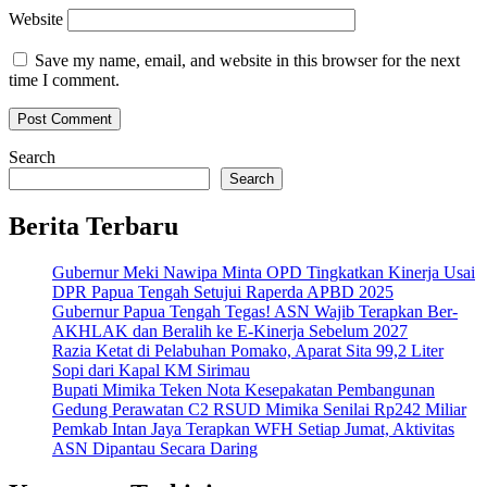
Website
Save my name, email, and website in this browser for the next
time I comment.
Search
Search
Berita Terbaru
Gubernur Meki Nawipa Minta OPD Tingkatkan Kinerja Usai
DPR Papua Tengah Setujui Raperda APBD 2025
Gubernur Papua Tengah Tegas! ASN Wajib Terapkan Ber-
AKHLAK dan Beralih ke E-Kinerja Sebelum 2027
Razia Ketat di Pelabuhan Pomako, Aparat Sita 99,2 Liter
Sopi dari Kapal KM Sirimau
Bupati Mimika Teken Nota Kesepakatan Pembangunan
Gedung Perawatan C2 RSUD Mimika Senilai Rp242 Miliar
Pemkab Intan Jaya Terapkan WFH Setiap Jumat, Aktivitas
ASN Dipantau Secara Daring