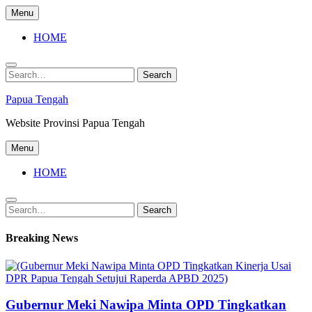
Skip
Menu
to
content
HOME
Search
Search
for:
Papua Tengah
Website Provinsi Papua Tengah
Menu
HOME
Search
Search
for:
Breaking News
Gubernur Meki Nawipa Minta OPD Tingkatkan