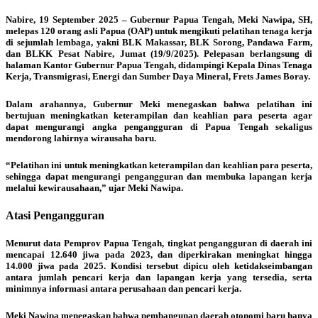
Nabire, 19 September 2025 – Gubernur Papua Tengah, Meki Nawipa, SH,
melepas 120 orang asli Papua (OAP) untuk mengikuti pelatihan tenaga kerja
di sejumlah lembaga, yakni BLK Makassar, BLK Sorong, Pandawa Farm,
dan BLKK Pesat Nabire, Jumat (19/9/2025). Pelepasan berlangsung di
halaman Kantor Gubernur Papua Tengah, didampingi Kepala Dinas Tenaga
Kerja, Transmigrasi, Energi dan Sumber Daya Mineral, Frets James Boray.
Dalam arahannya, Gubernur Meki menegaskan bahwa pelatihan ini
bertujuan meningkatkan keterampilan dan keahlian para peserta agar
dapat mengurangi angka pengangguran di Papua Tengah sekaligus
mendorong lahirnya wirausaha baru.
“Pelatihan ini untuk meningkatkan keterampilan dan keahlian para peserta,
sehingga dapat mengurangi pengangguran dan membuka lapangan kerja
melalui kewirausahaan,” ujar Meki Nawipa.
Atasi Pengangguran
Menurut data Pemprov Papua Tengah, tingkat pengangguran di daerah ini
mencapai 12.640 jiwa pada 2023, dan diperkirakan meningkat hingga
14.000 jiwa pada 2025. Kondisi tersebut dipicu oleh ketidakseimbangan
antara jumlah pencari kerja dan lapangan kerja yang tersedia, serta
minimnya informasi antara perusahaan dan pencari kerja.
Meki Nawipa menegaskan bahwa pembangunan daerah otonomi baru hanya